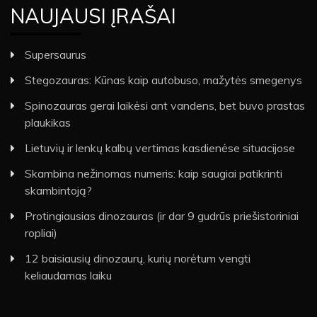
NAUJAUSI ĮRAŠAI
Supersaurus
Stegozauras: Kūnas kaip autobuso, mažytės smegenys
Spinozauras gerai laikėsi ant vandens, bet buvo prastas
plaukikas
Lietuvių ir lenkų kalbų vertimas kasdienėse situacijose
Skambina nežinomas numeris: kaip saugiai patikrinti
skambintoją?
Protingiausias dinozauras (ir dar 9 gudrūs priešistoriniai
ropliai)
12 baisiausių dinozaurų, kurių norėtum vengti
keliaudamas laiku