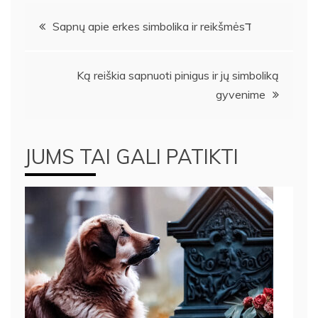
Navigacija
Sapnų apie erkes simbolika ir reikšmėsד
tarp
Ką reiškia sapnuoti pinigus ir jų simboliką
įrašų
gyvenime
JUMS TAI GALI PATIKTI