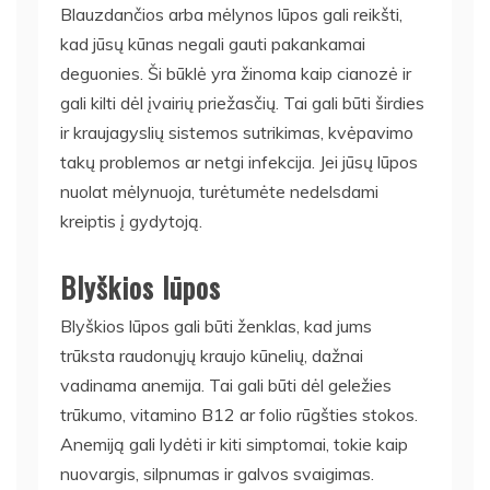
Blauzdančios arba mėlynos lūpos gali reikšti,
kad jūsų kūnas negali gauti pakankamai
deguonies. Ši būklė yra žinoma kaip cianozė ir
gali kilti dėl įvairių priežasčių. Tai gali būti širdies
ir kraujagyslių sistemos sutrikimas, kvėpavimo
takų problemos ar netgi infekcija. Jei jūsų lūpos
nuolat mėlynuoja, turėtumėte nedelsdami
kreiptis į gydytoją.
Blyškios lūpos
Blyškios lūpos gali būti ženklas, kad jums
trūksta raudonųjų kraujo kūnelių, dažnai
vadinama anemija. Tai gali būti dėl geležies
trūkumo, vitamino B12 ar folio rūgšties stokos.
Anemiją gali lydėti ir kiti simptomai, tokie kaip
nuovargis, silpnumas ir galvos svaigimas.