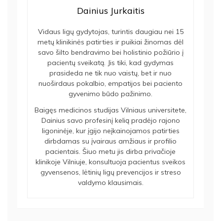
Dainius Jurkaitis
Vidaus ligų gydytojas, turintis daugiau nei 15
metų klinikinės patirties ir puikiai žinomas dėl
savo šilto bendravimo bei holistinio požiūrio į
pacientų sveikatą. Jis tiki, kad gydymas
prasideda ne tik nuo vaistų, bet ir nuo
nuoširdaus pokalbio, empatijos bei paciento
gyvenimo būdo pažinimo.
Baigęs medicinos studijas Vilniaus universitete,
Dainius savo profesinį kelią pradėjo rajono
ligoninėje, kur įgijo neįkainojamos patirties
dirbdamas su įvairaus amžiaus ir profilio
pacientais. Šiuo metu jis dirba privačioje
klinikoje Vilniuje, konsultuoja pacientus sveikos
gyvensenos, lėtinių ligų prevencijos ir streso
valdymo klausimais.