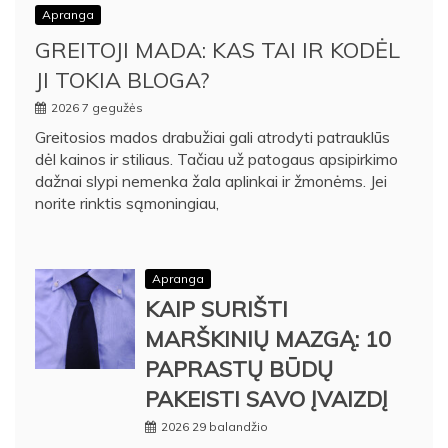
Apranga
GREITOJI MADA: KAS TAI IR KODĖL
JI TOKIA BLOGA?
2026 7 gegužės
Greitosios mados drabužiai gali atrodyti patrauklūs
dėl kainos ir stiliaus. Tačiau už patogaus apsipirkimo
dažnai slypi nemenka žala aplinkai ir žmonėms. Jei
norite rinktis sąmoningiau,
Apranga
KAIP SURIŠTI
MARŠKINIŲ MAZGĄ: 10
PAPRASTŲ BŪDŲ
PAKEISTI SAVO ĮVAIZDĮ
2026 29 balandžio