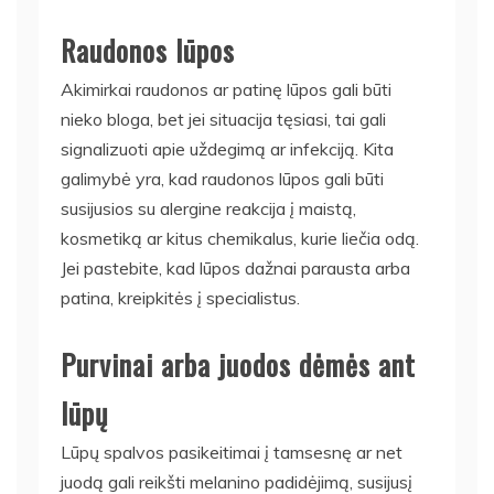
Raudonos lūpos
Akimirkai raudonos ar patinę lūpos gali būti
nieko bloga, bet jei situacija tęsiasi, tai gali
signalizuoti apie uždegimą ar infekciją. Kita
galimybė yra, kad raudonos lūpos gali būti
susijusios su alergine reakcija į maistą,
kosmetiką ar kitus chemikalus, kurie liečia odą.
Jei pastebite, kad lūpos dažnai parausta arba
patina, kreipkitės į specialistus.
Purvinai arba juodos dėmės ant
lūpų
Lūpų spalvos pasikeitimai į tamsesnę ar net
juodą gali reikšti melanino padidėjimą, susijusį