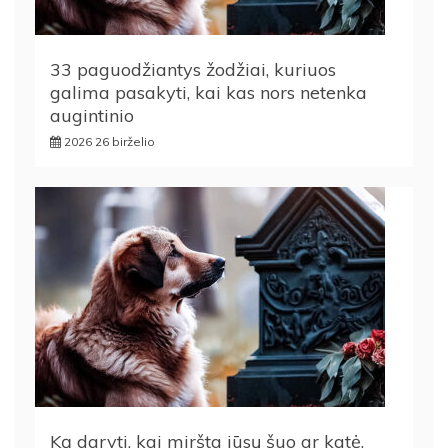
33 paguodžiantys žodžiai, kuriuos
galima pasakyti, kai kas nors netenka
augintinio
2026 26 birželio
Ką daryti, kai miršta jūsų šuo ar katė,