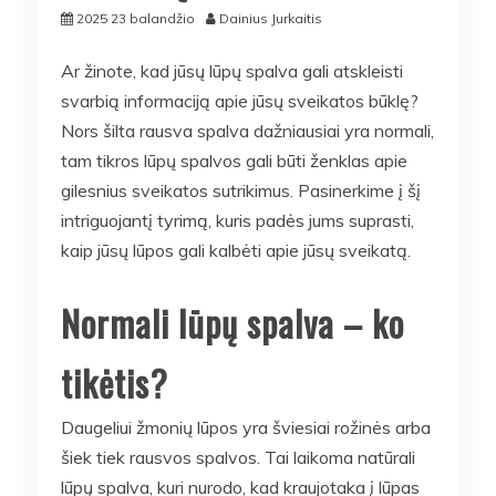
2025 23 balandžio
Dainius Jurkaitis
Ar žinote, kad jūsų lūpų spalva gali atskleisti
svarbią informaciją apie jūsų sveikatos būklę?
Nors šilta rausva spalva dažniausiai yra normali,
tam tikros lūpų spalvos gali būti ženklas apie
gilesnius sveikatos sutrikimus. Pasinerkime į šį
intriguojantį tyrimą, kuris padės jums suprasti,
kaip jūsų lūpos gali kalbėti apie jūsų sveikatą.
Normali lūpų spalva – ko
tikėtis?
Daugeliui žmonių lūpos yra šviesiai rožinės arba
šiek tiek rausvos spalvos. Tai laikoma natūrali
lūpų spalva, kuri nurodo, kad kraujotaka į lūpas