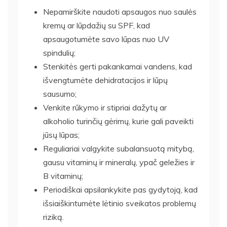
Nepamirškite naudoti apsaugos nuo saulės
kremų ar lūpdažių su SPF, kad
apsaugotumėte savo lūpas nuo UV
spindulių;
Stenkitės gerti pakankamai vandens, kad
išvengtumėte dehidratacijos ir lūpų
sausumo;
Venkite rūkymo ir stipriai dažytų ar
alkoholio turinčių gėrimų, kurie gali paveikti
jūsų lūpas;
Reguliariai valgykite subalansuotą mitybą,
gausu vitaminų ir mineralų, ypač geležies ir
B vitaminų;
Periodiškai apsilankykite pas gydytoją, kad
išsiaiškintumėte lėtinio sveikatos problemų
riziką.