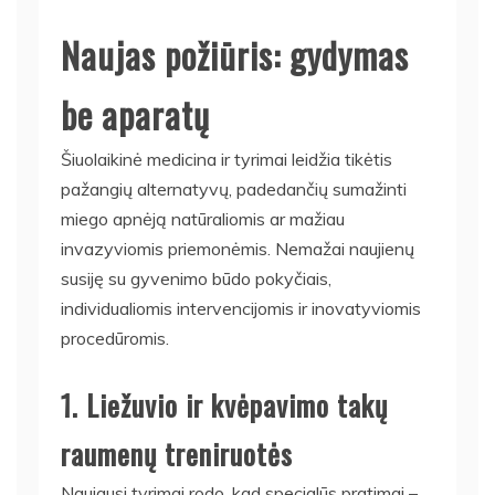
Naujas požiūris: gydymas
be aparatų
Šiuolaikinė medicina ir tyrimai leidžia tikėtis
pažangių alternatyvų, padedančių sumažinti
miego apnėją natūraliomis ar mažiau
invazyviomis priemonėmis. Nemažai naujienų
susiję su gyvenimo būdo pokyčiais,
individualiomis intervencijomis ir inovatyviomis
procedūromis.
1. Liežuvio ir kvėpavimo takų
raumenų treniruotės
Naujausi tyrimai rodo, kad specialūs pratimai –