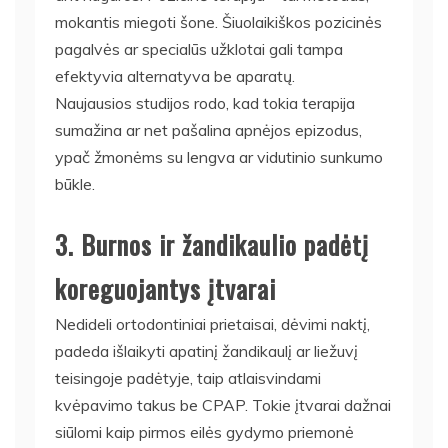
mokantis miegoti šone. Šiuolaikiškos pozicinės
pagalvės ar specialūs užklotai gali tampa
efektyvia alternatyva be aparatų.
Naujausios studijos rodo, kad tokia terapija
sumažina ar net pašalina apnėjos epizodus,
ypač žmonėms su lengva ar vidutinio sunkumo
būkle.
3. Burnos ir žandikaulio padėtį
koreguojantys įtvarai
Nedideli ortodontiniai prietaisai, dėvimi naktį,
padeda išlaikyti apatinį žandikaulį ar liežuvį
teisingoje padėtyje, taip atlaisvindami
kvėpavimo takus be CPAP. Tokie įtvarai dažnai
siūlomi kaip pirmos eilės gydymo priemonė