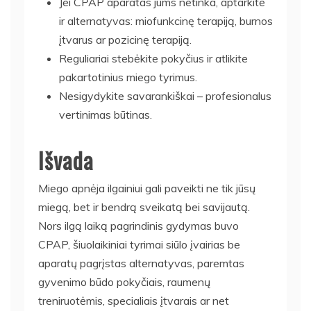
Jei CPAP aparatas jums netinka, aptarkite
ir alternatyvas: miofunkcinę terapiją, burnos
įtvarus ar pozicinę terapiją.
Reguliariai stebėkite pokyčius ir atlikite
pakartotinius miego tyrimus.
Nesigydykite savarankiškai – profesionalus
vertinimas būtinas.
Išvada
Miego apnėja ilgainiui gali paveikti ne tik jūsų
miegą, bet ir bendrą sveikatą bei savijautą.
Nors ilgą laiką pagrindinis gydymas buvo
CPAP, šiuolaikiniai tyrimai siūlo įvairias be
aparatų pagrįstas alternatyvas, paremtas
gyvenimo būdo pokyčiais, raumenų
treniruotėmis, specialiais įtvarais ar net