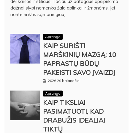
dėl kainos ir stiliaus. Tačiau už patogaus apsipirkimo
dažnai slypi nemenka žala aplinkai ir žmonėms. Jei
norite rinktis sąmoningiau,
Apranga
KAIP SURIŠTI
MARŠKINIŲ MAZGĄ: 10
PAPRASTŲ BŪDŲ
PAKEISTI SAVO ĮVAIZDĮ
2026 29 balandžio
Apranga
KAIP TIKSLIAI
PASIMATUOTI, KAD
DRABUŽIS IDEALIAI
TIKTŲ