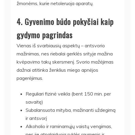
žmonėms, kurie netoleruoja aparatų.
4. Gyvenimo būdo pokyčiai kaip
gydymo pagrindas
Vienas iš svarbiausių aspektų – antsvorio
mažinimas, nes riebalai gerklės srityje mažina
kvėpavimo takų skersmenį. Svorio mažėjimas
dažnai atitinka ženklius miego apnėjos
pagerėjimus.
Reguliari fizinė veikla (bent 150 min. per
savaitę)
Subalansuota mityba, mažinanti uždegimą
ir antsvorį
Alkoholio ir raminamųjų vaistų vengimas,
nes jie atpalaiduoja ryklės raumenis ir