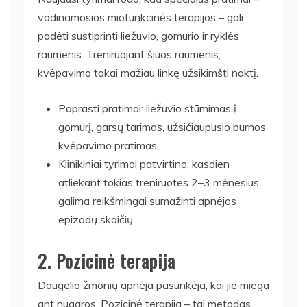
vadinamosios miofunkcinės terapijos – gali
padėti sustiprinti liežuvio, gomurio ir ryklės
raumenis. Treniruojant šiuos raumenis,
kvėpavimo takai mažiau linkę užsikimšti naktį.
Paprasti pratimai: liežuvio stūmimas į
gomurį, garsų tarimas, užsičiaupusio burnos
kvėpavimo pratimas.
Klinikiniai tyrimai patvirtino: kasdien
atliekant tokias treniruotes 2–3 mėnesius,
galima reikšmingai sumažinti apnėjos
epizodų skaičių.
2. Pozicinė terapija
Daugelio žmonių apnėja pasunkėja, kai jie miega
ant nugaros. Pozicinė terapija – tai metodas,