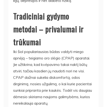
ligų, depresijos ir net diabeto riziką.
Tradiciniai gydymo
metodai – privalumai ir
trūkumai
Iki šiol populiariausias būdas valdyti miego
apnėją – teigiamo oro slėgio (CPAP) aparatai.
Jie užtikrina, kad kvėpavimo takai naktį būtų
atviri, tačiau kasdien jų naudoti nori ne visi.
CPAP dažnai sukelia diskomfortą, odos
dirginimą, nosies užgulimą, o kai kurie pacientai
sunkiai pripranta prie kaukės. Todėl vis daugiau
dėmesio skiriama naujoms galimybėms, kurios
nereikalauja aparatų.