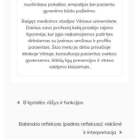
nuoširdaus pokalbio, empatijos bei paciento
gyvenimo būdo pažinimo.
Baigęs medicinos studijas Vilniaus universitete,
Dainius savo profesinį kelią pradėjo rajono
ligoninėje, kur įgijo neįkainojamos patirties
dirbdamas su įvairaus amžiaus ir profilio
pacientais. Šiuo metu jis dirba privačioje
klinikoje Vilniuje, konsultuoja pacientus sveikos
gyvensenos, lėtinių ligų prevencijos ir streso
valdymo klausimais.
Navigacija
B ląstelės: rūšys ir funkcijos
tarp
Babinskio refleksas (padinis refleksas): reikšmė
įrašų
ir interpretacija