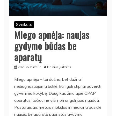
Sveikata
Miego apnėja: naujas
gydymo būdas be
aparatų
2025 22 birželio
Dainius Jurkaitis
Miego apnėja – tai dažna, bet dažnai
nediagnozuojama būklė, kuri gali stipriai paveikti
gyvenimo kokybę. Daug kas žino apie CPAP
aparatus, tačiau ne visi nori ar gali juos naudoti.
Pastaraisiais metais mokslas ir medicina pasiūlė
naujas, be aparatų pagrįstas gydymo