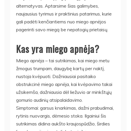
alternatyvas. Aptarsime šias galimybes,
naujausius tyrimus ir praktinius patarimus, kurie
gali padėti kenčiantiems nuo miego apnėjos
pagerinti savo miegą be nepatogių prietaisų.
Kas yra miego apnėja?
Miego apnėja – tai sutrikimas, kai miego metu
žmogus trumpam, daugybę kartų per naktį,
nustoja kvėpuoti. Dažniausiai pasitaiko
obstrukcinė miego apnėja, kai kvėpavimo takai
užsikemša, dažniausia dėl liežuvio ar minkštųjų
gomurio audinių atsipalaidavimo.
Simptomai: garsus knarkimas, dažni prabudimai,
rytinis nuovargis, dėmesio stoka. Ilgainiui šis
sutrikimas didina aukšto kraujospūdžio, širdies