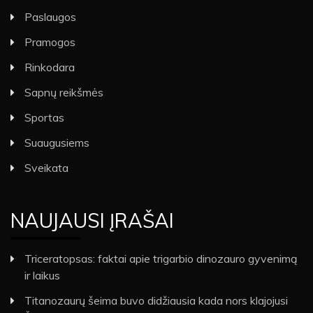
Paslaugos
Pramogos
Rinkodara
Sapnų reikšmės
Sportas
Suaugusiems
Sveikata
NAUJAUSI ĮRAŠAI
Triceratopsas: faktai apie trigarbio dinozauro gyvenimą
ir laikus
Titanozaurų šeima buvo didžiausia kada nors klajojusi