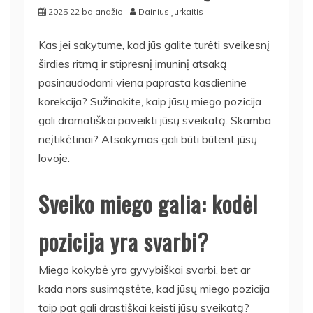
2025 22 balandžio
Dainius Jurkaitis
Kas jei sakytume, kad jūs galite turėti sveikesnį
širdies ritmą ir stipresnį imuninį atsaką
pasinaudodami viena paprasta kasdienine
korekcija? Sužinokite, kaip jūsų miego pozicija
gali dramatiškai paveikti jūsų sveikatą. Skamba
neįtikėtinai? Atsakymas gali būti būtent jūsų
lovoje.
Sveiko miego galia: kodėl
pozicija yra svarbi?
Miego kokybė yra gyvybiškai svarbi, bet ar
kada nors susimąstėte, kad jūsų miego pozicija
taip pat gali drastiškai keisti jūsų sveikatą?