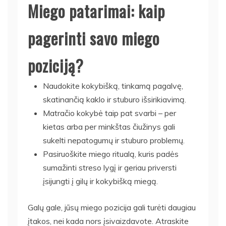
Miego patarimai: kaip
pagerinti savo miego
poziciją?
Naudokite kokybišką, tinkamą pagalvę,
skatinančią kaklo ir stuburo išsirikiavimą.
Matračio kokybė taip pat svarbi – per
kietas arba per minkštas čiužinys gali
sukelti nepatogumų ir stuburo problemų.
Pasiruoškite miego ritualą, kuris padės
sumažinti streso lygį ir geriau priversti
įsijungti į gilų ir kokybišką miegą.
Galų gale, jūsų miego pozicija gali turėti daugiau
įtakos, nei kada nors įsivaizdavote. Atraskite