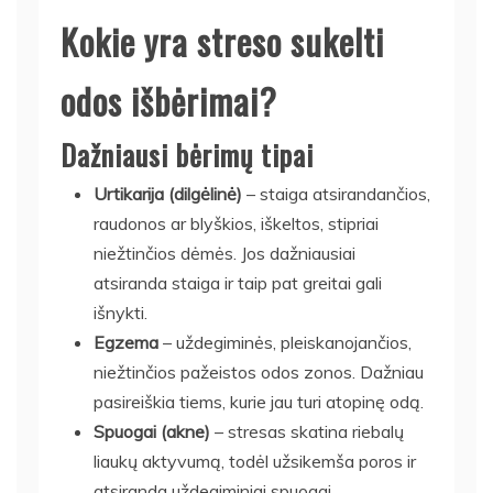
Kokie yra streso sukelti
odos išbėrimai?
Dažniausi bėrimų tipai
Urtikarija (dilgėlinė)
– staiga atsirandančios,
raudonos ar blyškios, iškeltos, stipriai
niežtinčios dėmės. Jos dažniausiai
atsiranda staiga ir taip pat greitai gali
išnykti.
Egzema
– uždegiminės, pleiskanojančios,
niežtinčios pažeistos odos zonos. Dažniau
pasireiškia tiems, kurie jau turi atopinę odą.
Spuogai (akne)
– stresas skatina riebalų
liaukų aktyvumą, todėl užsikemša poros ir
atsiranda uždegiminiai spuogai.