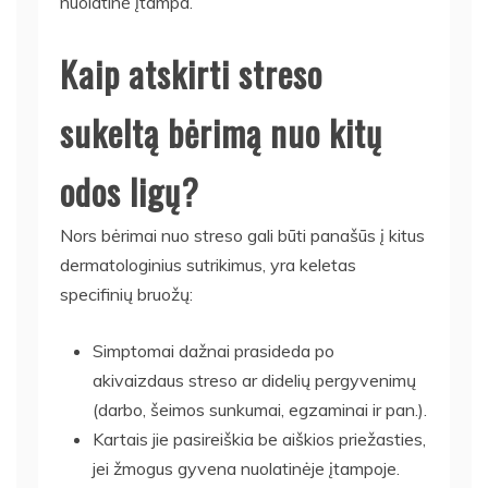
nuolatinė įtampa.
Kaip atskirti streso
sukeltą bėrimą nuo kitų
odos ligų?
Nors bėrimai nuo streso gali būti panašūs į kitus
dermatologinius sutrikimus, yra keletas
specifinių bruožų:
Simptomai dažnai prasideda po
akivaizdaus streso ar didelių pergyvenimų
(darbo, šeimos sunkumai, egzaminai ir pan.).
Kartais jie pasireiškia be aiškios priežasties,
jei žmogus gyvena nuolatinėje įtampoje.