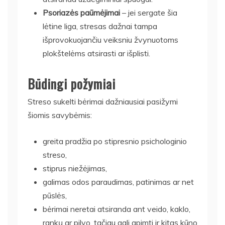
Psoriazės paūmėjimai
– jei sergate šia
lėtine liga, stresas dažnai tampa
išprovokuojančiu veiksniu žvynuotoms
plokštelėms atsirasti ar išplisti.
Būdingi požymiai
Streso sukelti bėrimai dažniausiai pasižymi
šiomis savybėmis:
greita pradžia po stipresnio psichologinio
streso,
stiprus niežėjimas,
galimas odos paraudimas, patinimas ar net
pūslės,
bėrimai neretai atsiranda ant veido, kaklo,
rankų ar pilvo, tačiau gali apimti ir kitas kūno