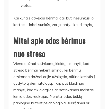
vietas.
Kai kuriais atvejais bėrimai gali būti nesunkūs, o
kartais – labai sunkūs, varginantys kasdienybę.
Mitai apie odos bėrimus
nuo streso
Viena dažnai sutinkamų klaidų – manyti, kad
streso bėrimai nekenksmingi. Jei bėrimų
atsiranda dažnai ar jie užsitęsia, būtina kreiptis į
gydytoją dermatologą. Taip pat klaidinga
manyti, kad tik alergijos ar netinkamas maistas
lemia odos reakcijas. Neretai odos būklę
pablogina būtent psichologiniai sukrėtimai ar