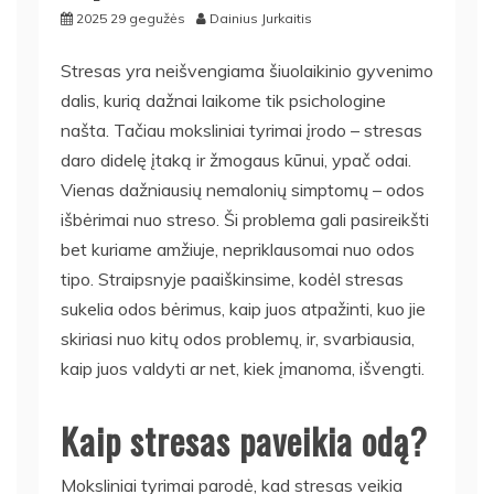
2025 29 gegužės
Dainius Jurkaitis
Stresas yra neišvengiama šiuolaikinio gyvenimo
dalis, kurią dažnai laikome tik psichologine
našta. Tačiau moksliniai tyrimai įrodo – stresas
daro didelę įtaką ir žmogaus kūnui, ypač odai.
Vienas dažniausių nemalonių simptomų – odos
išbėrimai nuo streso. Ši problema gali pasireikšti
bet kuriame amžiuje, nepriklausomai nuo odos
tipo. Straipsnyje paaiškinsime, kodėl stresas
sukelia odos bėrimus, kaip juos atpažinti, kuo jie
skiriasi nuo kitų odos problemų, ir, svarbiausia,
kaip juos valdyti ar net, kiek įmanoma, išvengti.
Kaip stresas paveikia odą?
Moksliniai tyrimai parodė, kad stresas veikia