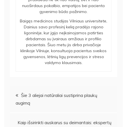
nuoširdaus pokalbio, empatijos bei paciento
gyvenimo būdo pažinimo.
Baigęs medicinos studijas Vilniaus universitete,
Dainius savo profesinį kelią pradėjo rajono
ligoninėje, kur įgijo neįkainojamos patirties
dirbdamas su įvairaus amžiaus ir profilio
pacientais. Šiuo metu jis dirba privačioje
klinikoje Vilniuje, konsultuoja pacientus sveikos
gyvensenos, lėtinių ligų prevencijos ir streso
valdymo klausimais.
Navigacija
Šie 3 aliejai natūraliai sustiprina plaukų
augimą
tarp
įrašų
Kaip išsirinkti auskarus su deimantais: ekspertų