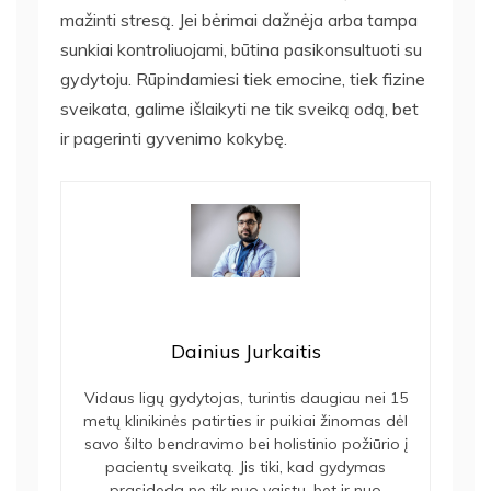
mažinti stresą. Jei bėrimai dažnėja arba tampa
sunkiai kontroliuojami, būtina pasikonsultuoti su
gydytoju. Rūpindamiesi tiek emocine, tiek fizine
sveikata, galime išlaikyti ne tik sveiką odą, bet
ir pagerinti gyvenimo kokybę.
Dainius Jurkaitis
Vidaus ligų gydytojas, turintis daugiau nei 15
metų klinikinės patirties ir puikiai žinomas dėl
savo šilto bendravimo bei holistinio požiūrio į
pacientų sveikatą. Jis tiki, kad gydymas
prasideda ne tik nuo vaistų, bet ir nuo