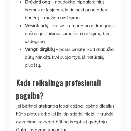
Drėkinti odą
– naudokite hipoalerginius
kremus ar losjonus, kurie sustiprina odos
barjerą ir mažina niežėjimą.
Vėsinti odą
– vėsūs kompresai ar drungnas
dušas gali laikinai sumažinti niežėjimą bei
uždegimą.
Vengti dirgiklių
– pasirūpinkite, kad drabužiai
būtų minkšti, kvėpuojantys, iš natūralių
pluoštų.
Kada reikalinga profesionali
pagalba?
Jei bėrimai atsiranda labai dažnai, apima didelius
kūno plotus arba jei jie itin stipriai niežti ir trukdo
gyvenimo kokybei, būtina kreiptis į gydytoją.
Galimi gydymo variantai: