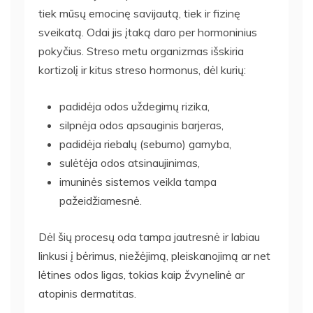
tiek mūsų emocinę savijautą, tiek ir fizinę
sveikatą. Odai jis įtaką daro per hormoninius
pokyčius. Streso metu organizmas išskiria
kortizolį ir kitus streso hormonus, dėl kurių:
padidėja odos uždegimų rizika,
silpnėja odos apsauginis barjeras,
padidėja riebalų (sebumo) gamyba,
sulėtėja odos atsinaujinimas,
imuninės sistemos veikla tampa
pažeidžiamesnė.
Dėl šių procesų oda tampa jautresnė ir labiau
linkusi į bėrimus, niežėjimą, pleiskanojimą ar net
lėtines odos ligas, tokias kaip žvynelinė ar
atopinis dermatitas.