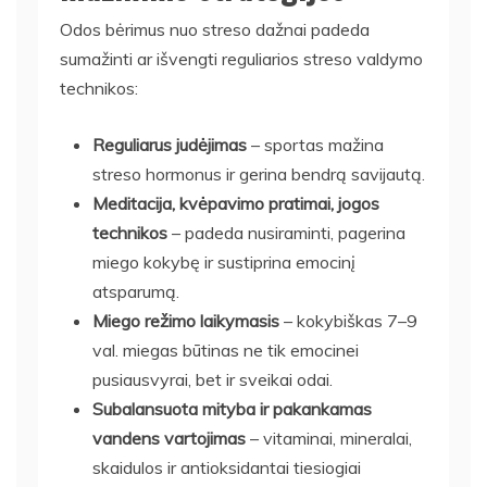
Odos bėrimus nuo streso dažnai padeda
sumažinti ar išvengti reguliarios streso valdymo
technikos:
Reguliarus judėjimas
– sportas mažina
streso hormonus ir gerina bendrą savijautą.
Meditacija, kvėpavimo pratimai, jogos
technikos
– padeda nusiraminti, pagerina
miego kokybę ir sustiprina emocinį
atsparumą.
Miego režimo laikymasis
– kokybiškas 7–9
val. miegas būtinas ne tik emocinei
pusiausvyrai, bet ir sveikai odai.
Subalansuota mityba ir pakankamas
vandens vartojimas
– vitaminai, mineralai,
skaidulos ir antioksidantai tiesiogiai