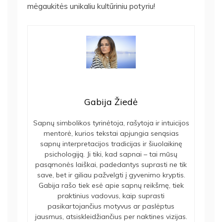
mėgaukitės unikaliu kultūriniu potyriu!
Gabija Žiedė
Sapnų simbolikos tyrinėtoja, rašytoja ir intuicijos
mentorė, kurios tekstai apjungia senąsias
sapnų interpretacijos tradicijas ir šiuolaikinę
psichologiją. Ji tiki, kad sapnai – tai mūsų
pasąmonės laiškai, padedantys suprasti ne tik
save, bet ir giliau pažvelgti į gyvenimo kryptis.
Gabija rašo tiek esė apie sapnų reikšmę, tiek
praktinius vadovus, kaip suprasti
pasikartojančius motyvus ar paslėptus
jausmus, atsiskleidžiančius per naktines vizijas.