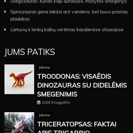
Stegozauras: Kūnas kaip autobuso, mažytės smegenys
Spinozauras gerai laikėsi ant vandens, bet buvo prastas
plaukikas
Lietuvių ir lenkų kalbų vertimas kasdienėse situacijose
JUMS PATIKS
Įdomu
TROODONAS: VISAĖDIS
DINOZAURAS SU DIDELĖMIS
SMEGENIMIS
2026 9 rugpjūčio
Įdomu
TRICERATOPSAS: FAKTAI
APIE TRIGARBIO