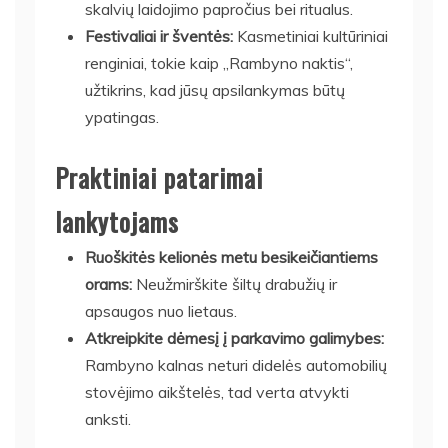
skalvių laidojimo papročius bei ritualus.
Festivaliai ir šventės:
Kasmetiniai kultūriniai
renginiai, tokie kaip „Rambyno naktis“,
užtikrins, kad jūsų apsilankymas būtų
ypatingas.
Praktiniai patarimai
lankytojams
Ruoškitės kelionės metu besikeičiantiems
orams:
Neužmirškite šiltų drabužių ir
apsaugos nuo lietaus.
Atkreipkite dėmesį į parkavimo galimybes:
Rambyno kalnas neturi didelės automobilių
stovėjimo aikštelės, tad verta atvykti
anksti.