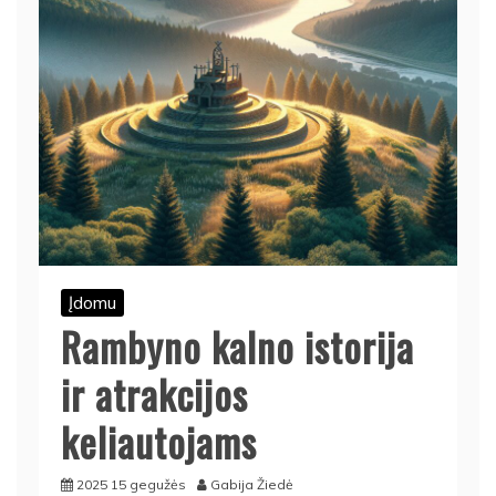
Įdomu
Rambyno kalno istorija
ir atrakcijos
keliautojams
2025 15 gegužės
Gabija Žiedė