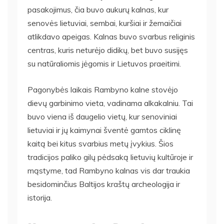
pasakojimus, čia buvo aukurų kalnas, kur
senovės lietuviai, sembai, kuršiai ir žemaičiai
atlikdavo apeigas. Kalnas buvo svarbus religinis
centras, kuris neturėjo didikų, bet buvo susijęs
su natūraliomis jėgomis ir Lietuvos praeitimi.
Pagonybės laikais Rambyno kalne stovėjo
dievų garbinimo vieta, vadinama alkakalniu. Tai
buvo viena iš daugelio vietų, kur senoviniai
lietuviai ir jų kaimynai šventė gamtos ciklinę
kaitą bei kitus svarbius metų įvykius. Šios
tradicijos paliko gilų pėdsaką lietuvių kultūroje ir
mąstyme, tad Rambyno kalnas vis dar traukia
besidominčius Baltijos kraštų archeologija ir
istorija.