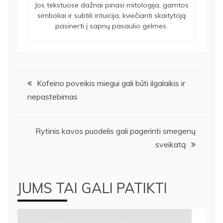
Jos tekstuose dažnai pinasi mitologija, gamtos
simboliai ir subtili intuicija, kviečianti skaitytoją
pasinerti į sapnų pasaulio gelmes.
Navigacija
Kofeino poveikis miegui gali būti ilgalaikis ir
nepastebimas
tarp
įrašų
Rytinis kavos puodelis gali pagerinti smegenų
sveikatą
JUMS TAI GALI PATIKTI