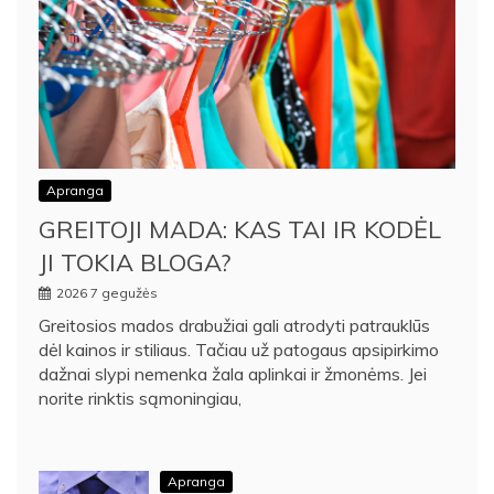
Apranga
GREITOJI MADA: KAS TAI IR KODĖL
JI TOKIA BLOGA?
2026 7 gegužės
Greitosios mados drabužiai gali atrodyti patrauklūs
dėl kainos ir stiliaus. Tačiau už patogaus apsipirkimo
dažnai slypi nemenka žala aplinkai ir žmonėms. Jei
norite rinktis sąmoningiau,
Apranga