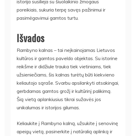
istorija susilieja su šiuolaikinio žmogaus
poreikiais, sukuria terpę savęs pažinimui ir
pasimėgavimui gamtos turtu.
Išvados
Rambyno kalnas – tai neįkainojamas Lietuvos
kultūros ir gamtos paveldo objektas. Su istorine
reikšme ir didžiule trauka tiek vietiniams, tiek
užsieniečiams, šis kalnas turėtų būti kiekvieno
keliautojo sąraše. Svarbu apsilankyti atsakingai,
gerbdamas gamtos grožį ir kultūrinį palikimą.
Šią vietą aplankiusius tikrai sužavės jos
unikalumas ir istorijos gilumas.
Keliaukite į Rambyno kalną, užsukite į senovinę
apeigų vietą, pasinerkite į natūralią aplinką ir