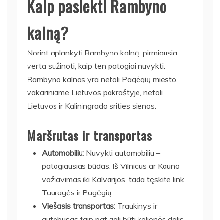
Kaip pasiekti Rambyno
kalną?
Norint aplankyti Rambyno kalną, pirmiausia
verta sužinoti, kaip ten patogiai nuvykti.
Rambyno kalnas yra netoli Pagėgių miesto,
vakariniame Lietuvos pakraštyje, netoli
Lietuvos ir Kaliningrado srities sienos.
Maršrutas ir transportas
Automobiliu:
Nuvykti automobiliu –
patogiausias būdas. Iš Vilniaus ar Kauno
važiavimas iki Kalvarijos, tada tęskite link
Tauragės ir Pagėgių.
Viešasis transportas:
Traukinys ir
autobusas taip pat gali būti kelionės dalis.