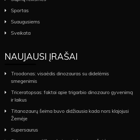
Sportas
Suaugusiems
Sveikata
NAUJAUSI ĮRAŠAI
Troodonas: visaėdis dinozauras su didelėmis
smegenimis
Triceratopsas: faktai apie trigarbio dinozauro gyvenimą
ir laikus
Titanozaurų šeima buvo didžiausia kada nors klajojusi
Žemėje
Supersaurus