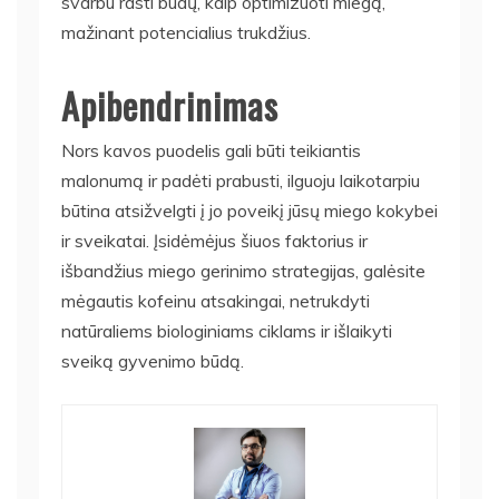
svarbu rasti būdų, kaip optimizuoti miegą,
mažinant potencialius trukdžius.
Apibendrinimas
Nors kavos puodelis gali būti teikiantis
malonumą ir padėti prabusti, ilguoju laikotarpiu
būtina atsižvelgti į jo poveikį jūsų miego kokybei
ir sveikatai. Įsidėmėjus šiuos faktorius ir
išbandžius miego gerinimo strategijas, galėsite
mėgautis kofeinu atsakingai, netrukdyti
natūraliems biologiniams ciklams ir išlaikyti
sveiką gyvenimo būdą.