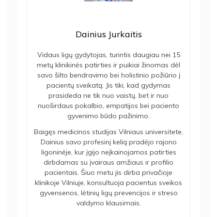
Dainius Jurkaitis
Vidaus ligų gydytojas, turintis daugiau nei 15
metų klinikinės patirties ir puikiai žinomas dėl
savo šilto bendravimo bei holistinio požiūrio į
pacientų sveikatą. Jis tiki, kad gydymas
prasideda ne tik nuo vaistų, bet ir nuo
nuoširdaus pokalbio, empatijos bei paciento
gyvenimo būdo pažinimo.
Baigęs medicinos studijas Vilniaus universitete,
Dainius savo profesinį kelią pradėjo rajono
ligoninėje, kur įgijo neįkainojamos patirties
dirbdamas su įvairaus amžiaus ir profilio
pacientais. Šiuo metu jis dirba privačioje
klinikoje Vilniuje, konsultuoja pacientus sveikos
gyvensenos, lėtinių ligų prevencijos ir streso
valdymo klausimais.