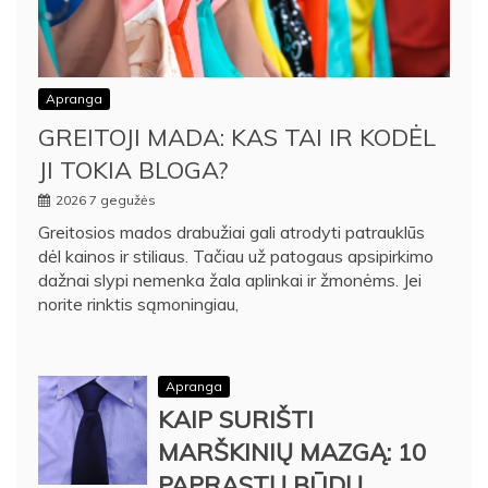
Apranga
GREITOJI MADA: KAS TAI IR KODĖL
JI TOKIA BLOGA?
2026 7 gegužės
Greitosios mados drabužiai gali atrodyti patrauklūs
dėl kainos ir stiliaus. Tačiau už patogaus apsipirkimo
dažnai slypi nemenka žala aplinkai ir žmonėms. Jei
norite rinktis sąmoningiau,
Apranga
KAIP SURIŠTI
MARŠKINIŲ MAZGĄ: 10
PAPRASTŲ BŪDŲ