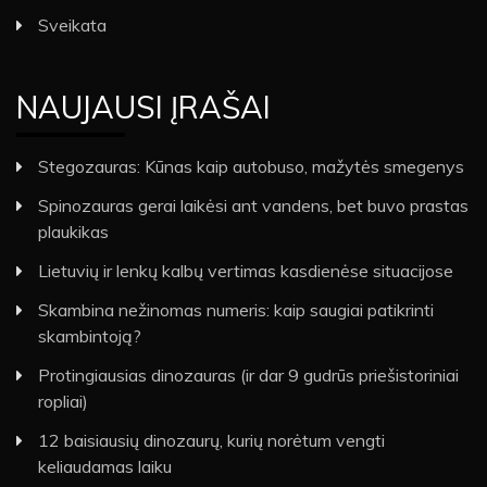
Sveikata
NAUJAUSI ĮRAŠAI
Stegozauras: Kūnas kaip autobuso, mažytės smegenys
Spinozauras gerai laikėsi ant vandens, bet buvo prastas
plaukikas
Lietuvių ir lenkų kalbų vertimas kasdienėse situacijose
Skambina nežinomas numeris: kaip saugiai patikrinti
skambintoją?
Protingiausias dinozauras (ir dar 9 gudrūs priešistoriniai
ropliai)
12 baisiausių dinozaurų, kurių norėtum vengti
keliaudamas laiku