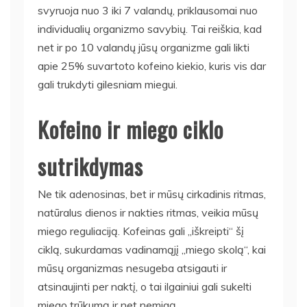
svyruoja nuo 3 iki 7 valandų, priklausomai nuo
individualių organizmo savybių. Tai reiškia, kad
net ir po 10 valandų jūsų organizme gali likti
apie 25% suvartoto kofeino kiekio, kuris vis dar
gali trukdyti gilesniam miegui.
Kofeino ir miego ciklo
sutrikdymas
Ne tik adenosinas, bet ir mūsų cirkadinis ritmas,
natūralus dienos ir nakties ritmas, veikia mūsų
miego reguliaciją. Kofeinas gali „iškreipti“ šį
ciklą, sukurdamas vadinamąjį „miego skolą“, kai
mūsų organizmas nesugeba atsigauti ir
atsinaujinti per naktį, o tai ilgainiui gali sukelti
miego trūkumą ir net nemigą.