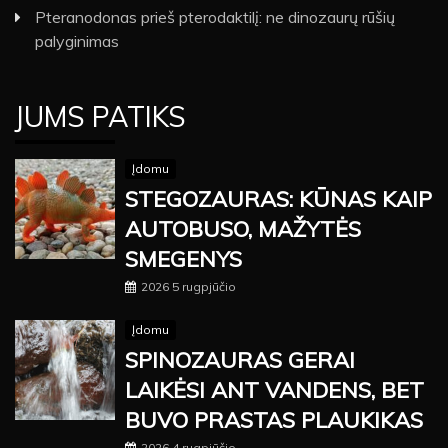
Pteranodonas prieš pterodaktilį: ne dinozaurų rūšių
palyginimas
JUMS PATIKS
Įdomu
STEGOZAURAS: KŪNAS KAIP
AUTOBUSO, MAŽYTĖS
SMEGENYS
2026 5 rugpjūčio
Įdomu
SPINOZAURAS GERAI
LAIKĖSI ANT VANDENS, BET
BUVO PRASTAS PLAUKIKAS
2026 4 rugpjūčio