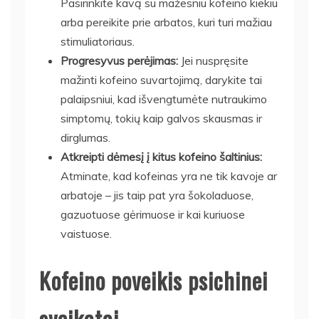
Pasirinkite kavą su mažesniu kofeino kiekiu
arba pereikite prie arbatos, kuri turi mažiau
stimuliatoriaus.
Progresyvus perėjimas:
Jei nuspręsite
mažinti kofeino suvartojimą, darykite tai
palaipsniui, kad išvengtumėte nutraukimo
simptomų, tokių kaip galvos skausmas ir
dirglumas.
Atkreipti dėmesį į kitus kofeino šaltinius:
Atminate, kad kofeinas yra ne tik kavoje ar
arbatoje – jis taip pat yra šokoladuose,
gazuotuose gėrimuose ir kai kuriuose
vaistuose.
Kofeino poveikis psichinei
sveikatai