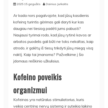
2025 15 gegužės
Dainius Jurkaitis
Ar kada nors pagalvojote, kad jūsų kasdienis
kofeiną turintis gėrimas gali daryti kur kas
daugiau nei tiesiog padėti jums pabusti?
Naujausi tyrimai rodo, kad jūsų rytinė kavos ar
arbatos puodelis gali būti ne toks nekaltas, kaip
atrodo, ir galėtų iš tiesų trikdyti jūsų miegą visą
naktį. Kaip tai įmanoma? Pažvelkime į šio
įdomaus reiškinio užkulisius.
Kofeino poveikis
organizmui
Kofeinas yra natūralus stimuliatorius, kuris
veikia centrinę nervų sistemą ir suteikia laikino