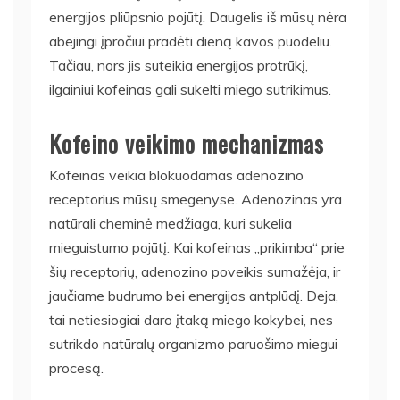
energijos pliūpsnio pojūtį. Daugelis iš mūsų nėra
abejingi įpročiui pradėti dieną kavos puodeliu.
Tačiau, nors jis suteikia energijos protrūkį,
ilgainiui kofeinas gali sukelti miego sutrikimus.
Kofeino veikimo mechanizmas
Kofeinas veikia blokuodamas adenozino
receptorius mūsų smegenyse. Adenozinas yra
natūrali cheminė medžiaga, kuri sukelia
mieguistumo pojūtį. Kai kofeinas „prikimba“ prie
šių receptorių, adenozino poveikis sumažėja, ir
jaučiame budrumo bei energijos antplūdį. Deja,
tai netiesiogiai daro įtaką miego kokybei, nes
sutrikdo natūralų organizmo paruošimo miegui
procesą.