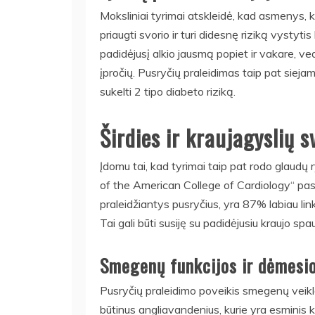
Moksliniai tyrimai atskleidė, kad asmenys, kur
priaugti svorio ir turi didesnę riziką vystyt
padidėjusį alkio jausmą popiet ir vakare, v
įpročių. Pusryčių praleidimas taip pat siejam
sukelti 2 tipo diabeto riziką.
Širdies ir kraujagyslių s
Įdomu tai, kad tyrimai taip pat rodo glaudų ry
of the American College of Cardiology“ pas
praleidžiantys pusryčius, yra 87% labiau linkę 
Tai gali būti susiję su padidėjusiu kraujo sp
Smegenų funkcijos ir dėmesio
Pusryčių praleidimo poveikis smegenų veik
būtinus angliavandenius, kurie yra esminis ku