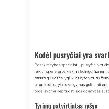
Kodėl pusryčiai yra sva
Pasak mitybos specialistų, pusryčiai yra vi
reikiamą energijos kiekį, reikalingą fizinei i
atkurti gliukozės lygį, kuris ryte yra itin že
ar praleistas rytinis valgymas gali lemti e
todėl svarbu neprarasti šios galimybės susti
Tyrimų patvirtintas ryšys