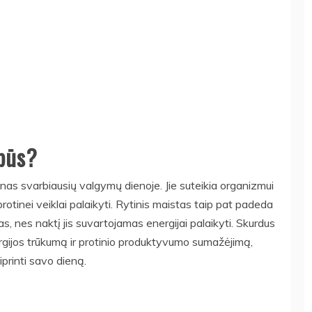
rbūs?
enas svarbiausių valgymų dienoje. Jie suteikia organizmui
r protinei veiklai palaikyti. Rytinis maistas taip pat padeda
mas, nes naktį jis suvartojamas energijai palaikyti. Skurdus
nergijos trūkumą ir protinio produktyvumo sumažėjimą,
printi savo dieną.