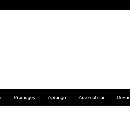
STRAIPSNIŲ KATALOGAS, KADANGI KIE
i
Pramogos
Apranga
Automobiliai
Dovan