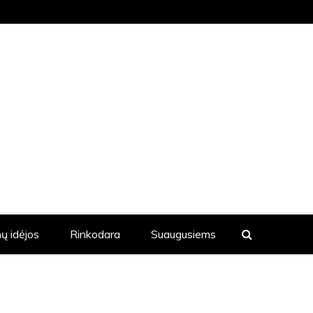
KVIENĄ DIENĄ YRA SKELBIAMOS
ų idėjos
Rinkodara
Suaugusiems