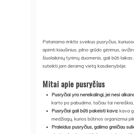
Patariama rinktis sveikus pusryčius, kuriuos
apimti kiaušinius, pilno grūdo gėrimus, avižin
šiuolaikinių tyrimų duomenis, gali būti laika
suteikti jam deramą vietą kasdienybėje.
Mitai apie pusryčius
Pusryčiai yra nereikalingi, jei nesi alkan
karto po pabudimo, tačiau tai nereiškia,
Pusryčiai gali būti pakeisti kava:
kava gal
medžiagų, kurios būtinos organizmui piln
Praleidus pusryčius, galima greičiau suli