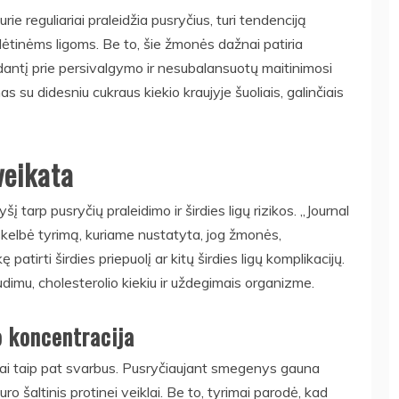
ie reguliariai praleidžia pusryčius, turi tendenciją
is lėtinėms ligoms. Be to, šie žmonės dažnai patiria
edantį prie persivalgymo ir nesubalansuotų maitinimosi
as su didesniu cukraus kiekio kraujyje šuoliais, galinčiais
veikata
šį tarp pusryčių praleidimo ir širdies ligų rizikos. „Journal
kelbė tyrimą, kuriame nustatyta, jog žmonės,
patirti širdies priepuolį ar kitų širdies ligų komplikacijų.
audimu, cholesterolio kiekiu ir uždegimais organizme.
 koncentracija
lai taip pat svarbus. Pusryčiaujant smegenys gauna
ro šaltinis protinei veiklai. Be to, tyrimai parodė, kad