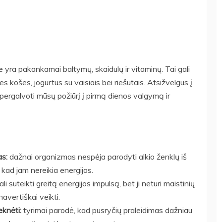
e yra pakankamai baltymų, skaidulų ir vitaminų. Tai gali
es košes, jogurtus su vaisiais bei riešutais. Atsižvelgus į
s pergalvoti mūsų požiūrį į pirmą dienos valgymą ir
as:
dažnai organizmas nespėja parodyti alkio ženklų iš
 kad jam nereikia energijos.
i suteikti greitą energijos impulsą, bet ji neturi maistinių
avertiškai veikti.
eknėti:
tyrimai parodė, kad pusryčių praleidimas dažniau