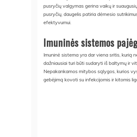
pusryčių valgymas gerina vaikų ir suaugusiųjų
pusryčių, daugelis patiria dėmesio sutrikimu
efektyvumui.
Imuninės sistemos paj
Imuninė sistema yra dar viena sritis, kurią n
dažniausiai turi būti sudaryti iš baltymų ir 
Nepakankamos mitybos sąlygos, kurios vystos
gebėjimą kovoti su infekcijomis ir kitomis li