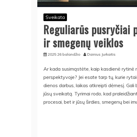
Sveikata
Reguliarūs pusryčiai p
ir smegenų veiklos
2025 26 balandžio
Dainius Jurkaitis
Ar kada susimąstėte, kaip kasdienė rytinė ru
perspektyvoje? Jei esate tarp tų, kurie rytai
dienos darbus, laikas atkreipti dėmesį. Gali b
jūsų sveikatą. Tyrimai rodo, kad praleidžian
procesai, bet ir jūsų širdies, smegenų bei i