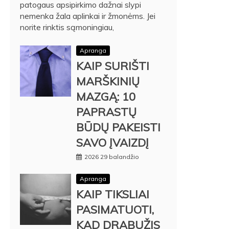
patogaus apsipirkimo dažnai slypi
nemenka žala aplinkai ir žmonėms. Jei
norite rinktis sąmoningiau,
Apranga
KAIP SURIŠTI
MARŠKINIŲ
MAZGĄ: 10
PAPRASTŲ
BŪDŲ PAKEISTI
SAVO ĮVAIZDĮ
2026 29 balandžio
Apranga
KAIP TIKSLIAI
PASIMATUOTI,
KAD DRABUŽIS