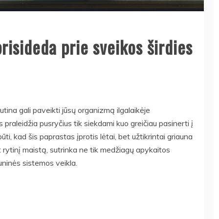
risideda prie sveikos širdies
tina gali paveikti jūsų organizmą ilgalaikėje
s praleidžia pusryčius tik siekdami kuo greičiau pasinerti į
ūti, kad šis paprastas įprotis lėtai, bet užtikrintai griauna
t rytinį maistą, sutrinka ne tik medžiagų apykaitos
muninės sistemos veikla.