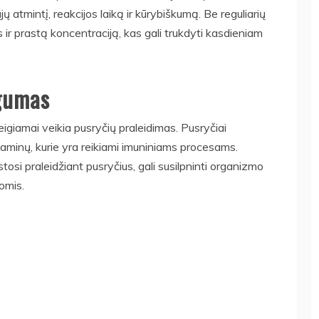
 atmintį, reakcijos laiką ir kūrybiškumą. Be reguliarių
s ir prastą koncentraciją, kas gali trukdyti kasdieniam
ėgumas
eigiamai veikia pusryčių praleidimas. Pusryčiai
vitaminų, kurie yra reikiami imuniniams procesams.
i praleidžiant pusryčius, gali susilpninti organizmo
gomis.