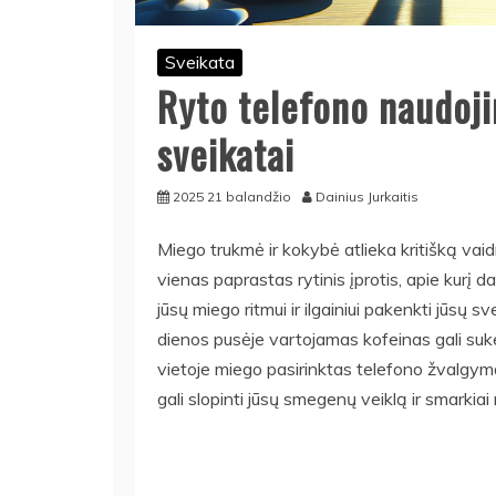
Sveikata
Ryto telefono naudoji
sveikatai
2025 21 balandžio
Dainius Jurkaitis
Miego trukmė ir kokybė atlieka kritišką va
vienas paprastas rytinis įprotis, apie kurį d
jūsų miego ritmui ir ilgainiui pakenkti jūsų s
dienos pusėje vartojamas kofeinas gali sukel
vietoje miego pasirinktas telefono žvalgymas
gali slopinti jūsų smegenų veiklą ir smarkiai