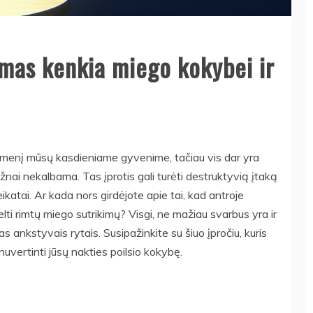
mas kenkia miego kokybei ir
idmenį mūsų kasdieniame gyvenime, tačiau vis dar yra
ažnai nekalbama. Tas įprotis gali turėti destruktyvią įtaką
veikatai. Ar kada nors girdėjote apie tai, kad antroje
ti rimtų miego sutrikimų? Visgi, ne mažiau svarbus yra ir
 ankstyvais rytais. Susipažinkite su šiuo įpročiu, kuris
 nuvertinti jūsų nakties poilsio kokybę.