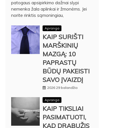
patogaus apsipirkimo dažnai slypi
nemenka žala aplinkai ir žmonėms. Jei
norite rinktis sąmoningiau,
Apranga
KAIP SURIŠTI
MARŠKINIŲ
MAZGĄ: 10
PAPRASTŲ
BŪDŲ PAKEISTI
SAVO ĮVAIZDĮ
2026 29 balandžio
Apranga
KAIP TIKSLIAI
PASIMATUOTI,
KAD DRABUŽIS