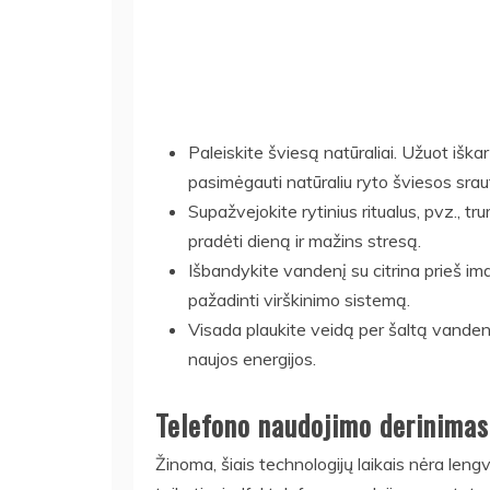
Paleiskite šviesą natūraliai. Užuot iška
pasimėgauti natūraliu ryto šviesos srautu
Supažvejokite rytinius ritualus, pvz., t
pradėti dieną ir mažins stresą.
Išbandykite vandenį su citrina prieš im
pažadinti virškinimo sistemą.
Visada plaukite veidą per šaltą vande
naujos energijos.
Telefono naudojimo derinimas
Žinoma, šiais technologijų laikais nėra leng