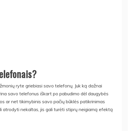
elefonais?
 žmonių ryte griebiasi savo telefonų. Juk ką dažnai
rina savo telefonus iškart po pabudimo dėl daugybės
ienos ar net tikimybinis savo pačių būklės patikrinimas
 atrodyti nekaltas, jis gali turėti stiprų neigiamą efektą