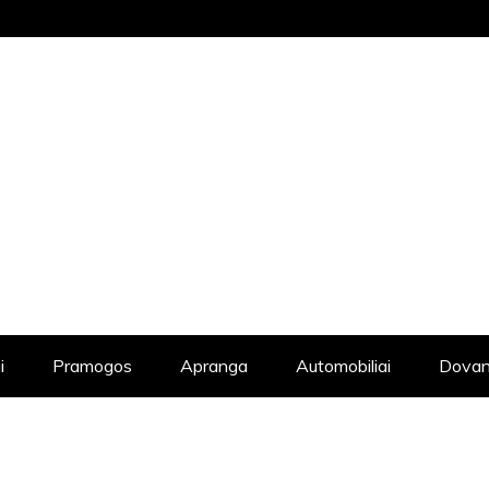
STRAIPSNIŲ KATALOGAS, KADANGI KIE
i
Pramogos
Apranga
Automobiliai
Dovan