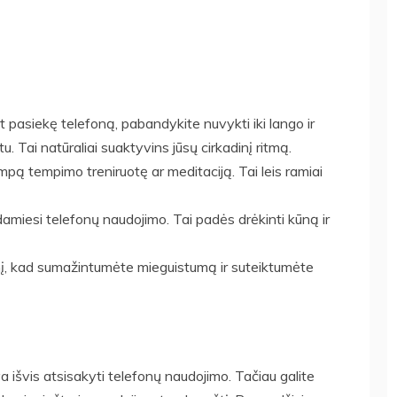
rt pasiekę telefoną, pabandykite nuvykti iki lango ir
. Tai natūraliai suaktyvins jūsų cirkadinį ritmą.
rumpą tempimo treniruotę ar meditaciją. Tai leis ramiai
damiesi telefonų naudojimo. Tai padės drėkinti kūną ir
nį, kad sumažintumėte mieguistumą ir suteiktumėte
va išvis atsisakyti telefonų naudojimo. Tačiau galite