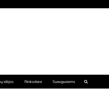
KVIENĄ DIENĄ YRA SKELBIAMOS
ų idėjos
Rinkodara
Suaugusiems