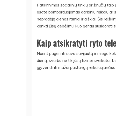
Patikrinimas socialinių tinklų ar žinučių taip
esate bombarduojamas darbinių reikalų ar str
nepradėję dienos ramiai ir aiškiai. Šis reišk
kenkti jūsų gebėjimui kuo geriau susidoroti 
Kaip atsikratyti ryto tel
Norint pagerinti savo savijautą ir miego kok
dieną, svarbu ne tik jūsų fizinei sveikatai, be
įgyvendinti mažai pastangų reikalaujančius p