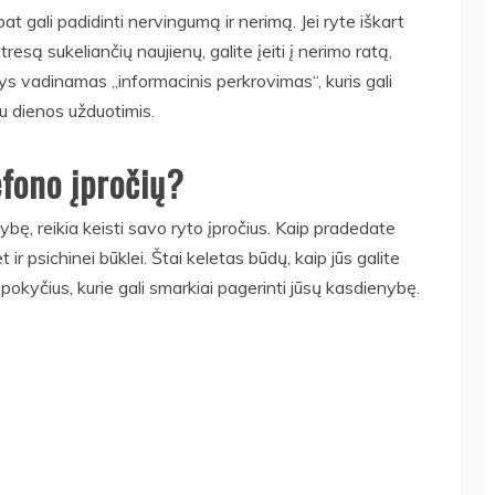
 pat gali padidinti nervingumą ir nerimą. Jei ryte iškart
esą sukeliančių naujienų, galite įeiti į nerimo ratą,
inys vadinamas „informacinis perkrovimas“, kuris gali
su dienos užduotimis.
efono įpročių?
ybę, reikia keisti savo ryto įpročius. Kaip pradedate
t ir psichinei būklei. Štai keletas būdų, kaip jūs galite
okyčius, kurie gali smarkiai pagerinti jūsų kasdienybę.