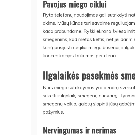
Pavojus miego ciklui
Ryto telefonų naudojimas gali sutrikdyti nat
akims. Mūsų kūnas turi savaime reguliuojamą
kada prabundame. Ryški ekrano šviesa imituo
smegenims, kad metas keltis, net jei dar mi
kūną pasijusti negiliai miego būsenai, ir i
koncentracijos trūkumas per dieną.
Ilgalaikės pasekmės sme
Nors miego sutrikdymas yra bendrų sveikato
sukelti ir ilgalaikį smegenų nuovargį. Tyrim
smegenų veikla, galėtų slopinti jūsų gebėjimą 
požymius.
Nervingumas ir nerimas