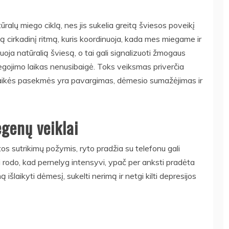
ūralų miego ciklą, nes jis sukelia greitą šviesos poveikį
 cirkadinį ritmą, kuris koordinuoja, kada mes miegame ir
ja natūralią šviesą, o tai gali signalizuoti žmogaus
egojimo laikas nenusibaigė. Toks veiksmas priverčia
lgalaikės pasekmės yra pavargimas, dėmesio sumažėjimas ir
genų veiklai
s sutrikimų požymis, ryto pradžia su telefonu gali
ai rodo, kad pernelyg intensyvi, ypač per anksti pradėta
išlaikyti dėmesį, sukelti nerimą ir netgi kilti depresijos