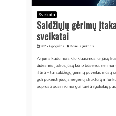
Sveikata
Saldžiųjų gėrimų įtak
sveikatai
2025 4 gegužės
Dainius Jurkaitis
Ar jums kada nors kilo klausimas, ar jūsų kasd
didesnės įtakos jūsų kūno būsenai, nei manėt
ištirti – tai saldžiųjų gėrimų poveikis mūsų 
gali pakeisti jūsų smegenų struktūrą ir funkc
paprasti pasirinkimai gali turėti ilgalaikių p