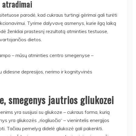
i atradimai
sitetuose parodė, kad cukraus turtingi gėrimai gali turėti
kcionavimui. Tyrime dalyvavę asmenys, kurie ilgą laiką
odė ženkliai prastesnį rezultatą atminties testuose,
 vartojančios dietos.
okampo – mūsų atminties centro smegenyse –
su didesne depresijos, nerimo ir kognityvinės
Ne, smegenys jautrios gliukozei
enims yra susijusi su gliukoze – cukraus forma, kurią
 yra gliukozės „riogliuočio“ – vienintelis energijos
oti. Tačiau pernelyg didelė gliukozė gali pakenkti.