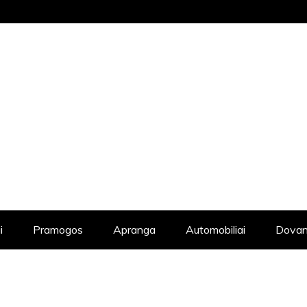
STRAIPSNIŲ KATALOGAS, KADANGI KIE
i
Pramogos
Apranga
Automobiliai
Dovan