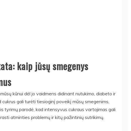
ata: kaip jūsų smegenys
imus
 mūsų kūnui dėl jo vaidmens didinant nutukimo, diabeto ir
ad cukrus gali turėti tiesioginį poveikį mūsų smegenims,
is tyrimų parodė, kad intensyvus cukraus vartojimas gali
rasti atminties problemų ir kitų pažintinių sutrikimų.