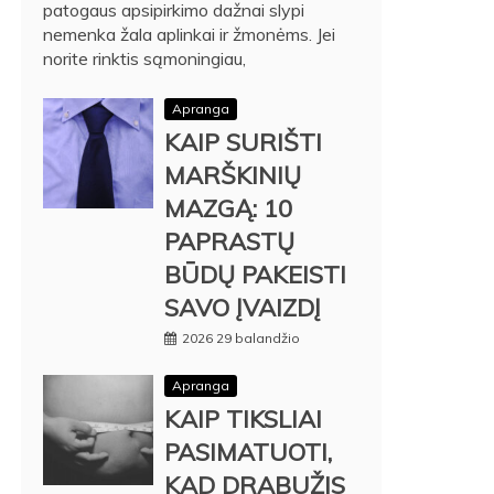
patogaus apsipirkimo dažnai slypi
nemenka žala aplinkai ir žmonėms. Jei
norite rinktis sąmoningiau,
Apranga
KAIP SURIŠTI
MARŠKINIŲ
MAZGĄ: 10
PAPRASTŲ
BŪDŲ PAKEISTI
SAVO ĮVAIZDĮ
2026 29 balandžio
Apranga
KAIP TIKSLIAI
PASIMATUOTI,
KAD DRABUŽIS