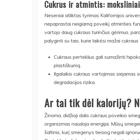
Cukrus ir atmintis: mokslinia
Neseniai atliktas tyrimas Kalifornijos univer
nepaprastai neigiamą poveikį atminties fun
vartojo daug cukraus turinčius gėrimus, par
palyginti su tais, kurie laikėsi mažai cukraus
Cukraus perteklius gali sumažinti hip
plastiškumą.
Ilgalaikis cukraus vartojimas siejamas 
degradacijos rizika.
Ar tai tik dėl kalorijų? 
Žinoma, didžioji dalis cukraus poveikio smeg
organizmas naudoja energijai. Mūsų smegenys
šaltinis, kurį smegenys tiesiog negali ignoru