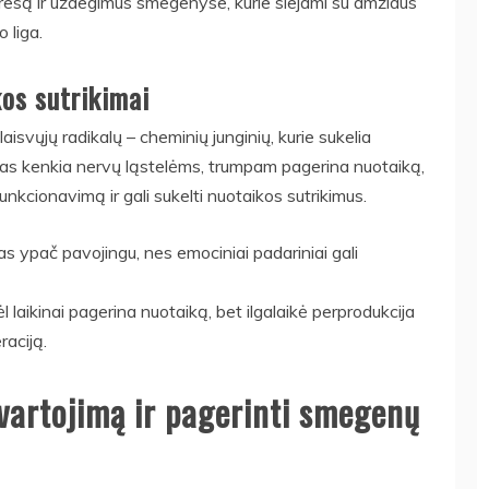
stresą ir uždegimus smegenyse, kurie siejami su amžiaus
 liga.
kos sutrikimai
laisvųjų radikalų – cheminių junginių, kurie sukelia
resas kenkia nervų ląstelėms, trumpam pagerina nuotaiką,
nkcionavimą ir gali sukelti nuotaikos sutrikimus.
as ypač pavojingu, nes emociniai padariniai gali
aikinai pagerina nuotaiką, bet ilgalaikė perprodukcija
raciją.
vartojimą ir pagerinti smegenų