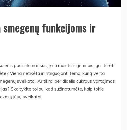
a smegenų funkcijoms ir
ienis pasirinkimai, susiję su maistu ir gėrimais, gali turėti
e? Viena netikėta ir intriguojanti tema, kurią verta
smegenų sveikatai. Ar tikrai per didelis cukraus vartojimas
ijas? Skaitykite toliau, kad sužinotumėte, kaip tokie
asekmių jūsų sveikatai.