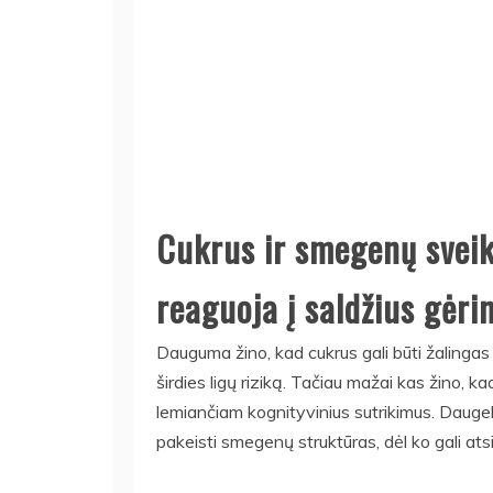
Cukrus ir smegenų sveik
reaguoja į saldžius gėr
Dauguma žino, kad cukrus gali būti žalingas
širdies ligų riziką. Tačiau mažai kas žino, k
lemiančiam kognityvinius sutrikimus. Daugel
pakeisti smegenų struktūras, dėl ko gali atsi