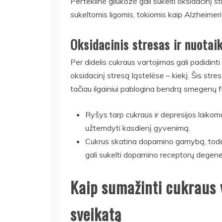
Perteklinė gliukozė gali sukelti oksidacinį 
sukeltomis ligomis, tokiomis kaip Alzheimerio
Oksidacinis stresas ir nuotai
Per didelis cukraus vartojimas gali padidinti 
oksidacinį stresą ląstelėse – kiekį. Šis st
tačiau ilgainiui pablogina bendrą smegenų fu
Ryšys tarp cukraus ir depresijos laikom
užtemdyti kasdienį gyvenimą.
Cukrus skatina dopamino gamybą, todėl l
gali sukelti dopamino receptorų degene
Kaip sumažinti cukraus 
sveikatą