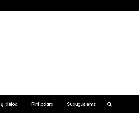
KVIENĄ DIENĄ YRA SKELBIAMOS
ų idėjos
Rinkodara
Suaugusiems