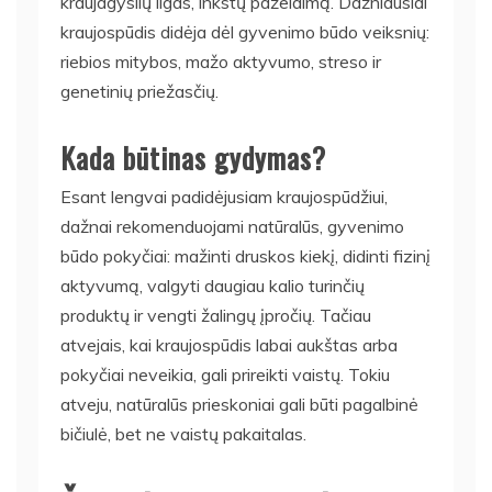
kraujagyslių ligas, inkstų pažeidimą. Dažniausiai
kraujospūdis didėja dėl gyvenimo būdo veiksnių:
riebios mitybos, mažo aktyvumo, streso ir
genetinių priežasčių.
Kada būtinas gydymas?
Esant lengvai padidėjusiam kraujospūdžiui,
dažnai rekomenduojami natūralūs, gyvenimo
būdo pokyčiai: mažinti druskos kiekį, didinti fizinį
aktyvumą, valgyti daugiau kalio turinčių
produktų ir vengti žalingų įpročių. Tačiau
atvejais, kai kraujospūdis labai aukštas arba
pokyčiai neveikia, gali prireikti vaistų. Tokiu
atveju, natūralūs prieskoniai gali būti pagalbinė
bičiulė, bet ne vaistų pakaitalas.