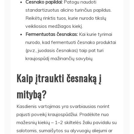
Česnako papildai:
Patogu naudoti
standartizuotus alicino turinčius papildus.
Reikėtų rinktis tuos, kurie nurodo tikslų
veikliosios medžiagos kiekį.
Fermentuotas česnakas:
Kai kurie tyrimai
nurodo, kad fermentuoti česnako produktai
(pvz., juodasis česnakas) taip pat turi
kraujospūdį mažinančių savybių.
Kaip įtraukti česnaką į
mitybą?
Kasdienis vartojimas yra svarbiausias norint
pajusti poveikį kraujospūdžiui. Pradėkite nuo
mažesnių kiekių – 1–2 skiltelės žaliu pavidalu su
salotomis, sumaišytos su alyvuogių aliejumi ar