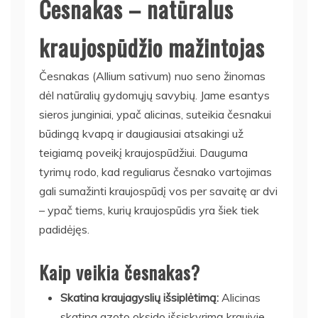
Česnakas – natūralus
kraujospūdžio mažintojas
Česnakas (Allium sativum) nuo seno žinomas
dėl natūralių gydomųjų savybių. Jame esantys
sieros junginiai, ypač alicinas, suteikia česnakui
būdingą kvapą ir daugiausiai atsakingi už
teigiamą poveikį kraujospūdžiui. Dauguma
tyrimų rodo, kad reguliarus česnako vartojimas
gali sumažinti kraujospūdį vos per savaitę ar dvi
– ypač tiems, kurių kraujospūdis yra šiek tiek
padidėjęs.
Kaip veikia česnakas?
Skatina kraujagyslių išsiplėtimą:
Alicinas
skatina azoto oksido išsiskyrimą kraujyje,