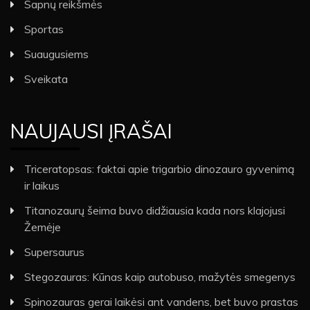
Sapnų reikšmės
Sportas
Suaugusiems
Sveikata
NAUJAUSI ĮRAŠAI
Triceratopsas: faktai apie trigarbio dinozauro gyvenimą
ir laikus
Titanozaurų šeima buvo didžiausia kada nors klajojusi
Žemėje
Supersaurus
Stegozauras: Kūnas kaip autobuso, mažytės smegenys
Spinozauras gerai laikėsi ant vandens, bet buvo prastas