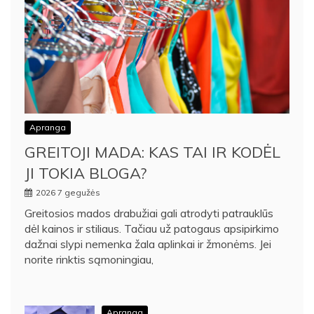
Apranga
GREITOJI MADA: KAS TAI IR KODĖL
JI TOKIA BLOGA?
2026 7 gegužės
Greitosios mados drabužiai gali atrodyti patrauklūs
dėl kainos ir stiliaus. Tačiau už patogaus apsipirkimo
dažnai slypi nemenka žala aplinkai ir žmonėms. Jei
norite rinktis sąmoningiau,
Apranga