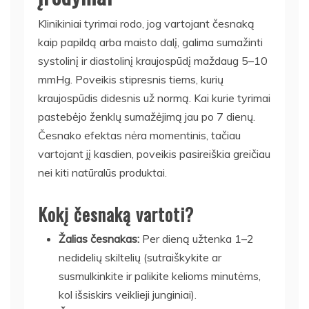
Klinikiniai tyrimai rodo, jog vartojant česnaką
kaip papildą arba maisto dalį, galima sumažinti
systolinį ir diastolinį kraujospūdį maždaug 5–10
mmHg. Poveikis stipresnis tiems, kurių
kraujospūdis didesnis už normą. Kai kurie tyrimai
pastebėjo ženklų sumažėjimą jau po 7 dienų.
Česnako efektas nėra momentinis, tačiau
vartojant jį kasdien, poveikis pasireiškia greičiau
nei kiti natūralūs produktai.
Kokį česnaką vartoti?
Žalias česnakas:
Per dieną užtenka 1–2
nedidelių skiltelių (sutraiškykite ar
susmulkinkite ir palikite kelioms minutėms,
kol išsiskirs veiklieji junginiai).