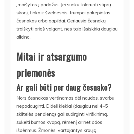
įmaišytos į padažus. Jei sunku toleruoti stiprų
skonį, tinka ir švelnesnis, trumpai pakepintas
česnakas arba papildai. Geriausia česnaką
traiškyti prieš valgant, nes taip išsiskiria daugiau
alicino.
Mitai ir atsargumo
priemonės
Ar gali būti per daug česnako?
Nors česnakas vertinamas dėl naudos, svarbu
nepadauginti. Dideli kiekiai (daugiau nei 4–5
skiltelės per dieną) gali sudirginti virškinimą,
sukelti burnos kvapą, rėmenį ar net odos
išbėrimus. Žmonės, vartojantys kraują