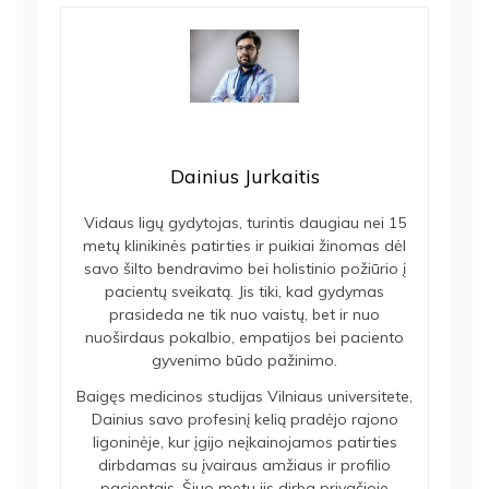
Dainius Jurkaitis
Vidaus ligų gydytojas, turintis daugiau nei 15
metų klinikinės patirties ir puikiai žinomas dėl
savo šilto bendravimo bei holistinio požiūrio į
pacientų sveikatą. Jis tiki, kad gydymas
prasideda ne tik nuo vaistų, bet ir nuo
nuoširdaus pokalbio, empatijos bei paciento
gyvenimo būdo pažinimo.
Baigęs medicinos studijas Vilniaus universitete,
Dainius savo profesinį kelią pradėjo rajono
ligoninėje, kur įgijo neįkainojamos patirties
dirbdamas su įvairaus amžiaus ir profilio
pacientais. Šiuo metu jis dirba privačioje