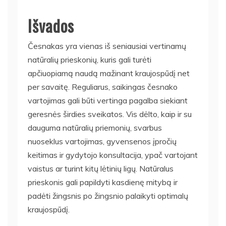
Išvados
Česnakas yra vienas iš seniausiai vertinamų
natūralių prieskonių, kuris gali turėti
apčiuopiamą naudą mažinant kraujospūdį net
per savaitę. Reguliarus, saikingas česnako
vartojimas gali būti vertinga pagalba siekiant
geresnės širdies sveikatos. Vis dėlto, kaip ir su
dauguma natūralių priemonių, svarbus
nuoseklus vartojimas, gyvensenos įpročių
keitimas ir gydytojo konsultacija, ypač vartojant
vaistus ar turint kitų lėtinių ligų. Natūralus
prieskonis gali papildyti kasdienę mitybą ir
padėti žingsnis po žingsnio palaikyti optimalų
kraujospūdį.