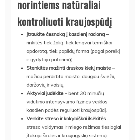
norintiems natūraliai
kontroliuoti kraujospūdį
Įtraukite česnaką į kasdienį racioną
–
rinkitės tiek žalią, tiek lengvai termiškai
apdorotą, tiek papildų forma (pagal poreikį
ir gydytojo patarimą).
Stenkitės mažinti druskos kiekį maiste
–
mažiau perdirbto maisto, daugiau šviežių
daržovių ir vaisių.
Aktyviai judėkite
– bent 30 minučių
vidutinio intensyvumo fizinės veiklos
kasdien padės reguliuoti kraujospūdį.
Venkite streso ir kokybiškai ilsėkitės
–
streso valdymas ir miego režimas tiesiogiai
įtakoja širdies ir kraujagyslių sistemą.