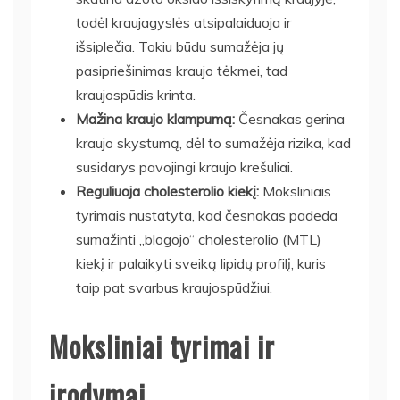
todėl kraujagyslės atsipalaiduoja ir
išsiplečia. Tokiu būdu sumažėja jų
pasipriešinimas kraujo tėkmei, tad
kraujospūdis krinta.
Mažina kraujo klampumą:
Česnakas gerina
kraujo skystumą, dėl to sumažėja rizika, kad
susidarys pavojingi kraujo krešuliai.
Reguliuoja cholesterolio kiekį:
Moksliniais
tyrimais nustatyta, kad česnakas padeda
sumažinti „blogojo“ cholesterolio (MTL)
kiekį ir palaikyti sveiką lipidų profilį, kuris
taip pat svarbus kraujospūdžiui.
Moksliniai tyrimai ir
įrodymai