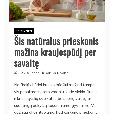
Sveikata
Šis natūralus prieskonis
mažina kraujospūdį per
savaitę
2025 10 liepos
Dainius Jurkaitis
Natūralūs būdai kraujospūdžiui mažinti tampa
vis populiaresni tarp žmonių, kurie siekia širdies
ir kraujagyslių sveikatos be stiprių vaistų ar
sudėtingų pokyčių kasdieniame gyvenime. Vis
dažniau akcentuojama, kad kai kurių prieskonių