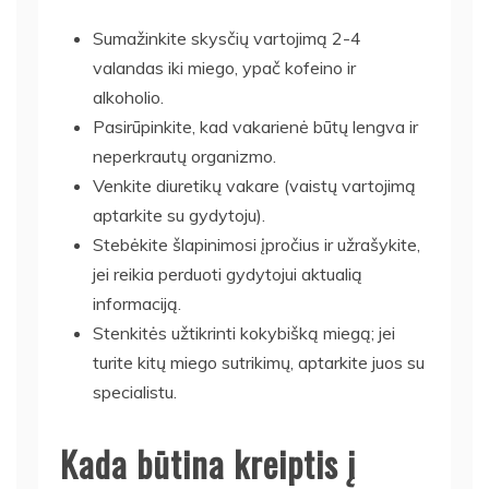
Sumažinkite skysčių vartojimą 2-4
valandas iki miego, ypač kofeino ir
alkoholio.
Pasirūpinkite, kad vakarienė būtų lengva ir
neperkrautų organizmo.
Venkite diuretikų vakare (vaistų vartojimą
aptarkite su gydytoju).
Stebėkite šlapinimosi įpročius ir užrašykite,
jei reikia perduoti gydytojui aktualią
informaciją.
Stenkitės užtikrinti kokybišką miegą; jei
turite kitų miego sutrikimų, aptarkite juos su
specialistu.
Kada būtina kreiptis į