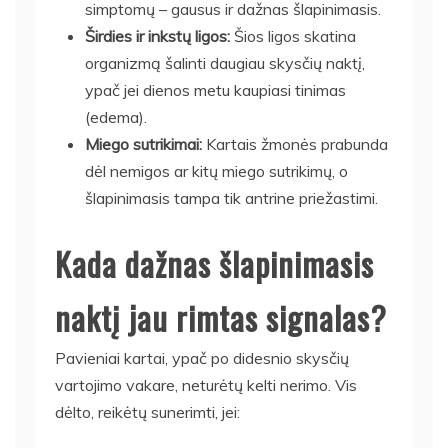
simptomų – gausus ir dažnas šlapinimasis.
Širdies ir inkstų ligos:
Šios ligos skatina
organizmą šalinti daugiau skysčių naktį,
ypač jei dienos metu kaupiasi tinimas
(edema).
Miego sutrikimai:
Kartais žmonės prabunda
dėl nemigos ar kitų miego sutrikimų, o
šlapinimasis tampa tik antrine priežastimi.
Kada dažnas šlapinimasis
naktį jau rimtas signalas?
Pavieniai kartai, ypač po didesnio skysčių
vartojimo vakare, neturėtų kelti nerimo. Vis
dėlto, reikėtų sunerimti, jei: