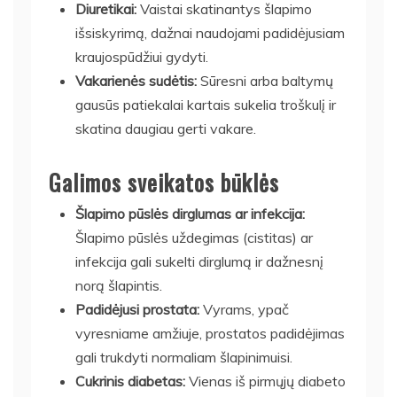
Diuretikai:
Vaistai skatinantys šlapimo
išsiskyrimą, dažnai naudojami padidėjusiam
kraujospūdžiui gydyti.
Vakarienės sudėtis:
Sūresni arba baltymų
gausūs patiekalai kartais sukelia troškulį ir
skatina daugiau gerti vakare.
Galimos sveikatos būklės
Šlapimo pūslės dirglumas ar infekcija:
Šlapimo pūslės uždegimas (cistitas) ar
infekcija gali sukelti dirglumą ir dažnesnį
norą šlapintis.
Padidėjusi prostata:
Vyrams, ypač
vyresniame amžiuje, prostatos padidėjimas
gali trukdyti normaliam šlapinimuisi.
Cukrinis diabetas:
Vienas iš pirmųjų diabeto