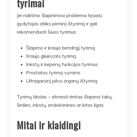
tyrimai
Jei naktinio šlapinimosi problema tęsiasi,
gydytojas atliks pirminį ištyrimą ir gali
rekomenduoti šiuos tyrimus:
Šlapimo ir kraujo bendrąjį tyrimą
Kraujo gliukozės tyrimą
Inkstų ir kepenų funkcijos tyrimus
Prostatos tyrimą vyrams
Ultragarsinį pilvo organų ištyrimą
Tyrimų tikslas – atmesti rimtas šlapimo takų,
širdies, inkstų, endokrinines ar kitas ligas.
Mitai ir klaidingi