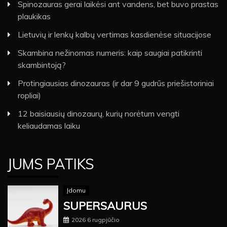
Spinozauras gerai laikėsi ant vandens, bet buvo prastas
plaukikas
Lietuvių ir lenkų kalbų vertimas kasdienėse situacijose
Skambina nežinomas numeris: kaip saugiai patikrinti
skambintoją?
Protingiausias dinozauras (ir dar 9 gudrūs priešistoriniai
ropliai)
12 baisiausių dinozaurų, kurių norėtum vengti
keliaudamas laiku
JUMS PATIKS
Įdomu
SUPERSAURUS
2026 6 rugpjūčio