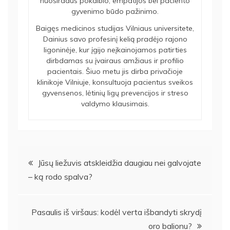
nuoširdaus pokalbio, empatijos bei paciento
gyvenimo būdo pažinimo.
Baigęs medicinos studijas Vilniaus universitete,
Dainius savo profesinį kelią pradėjo rajono
ligoninėje, kur įgijo neįkainojamos patirties
dirbdamas su įvairaus amžiaus ir profilio
pacientais. Šiuo metu jis dirba privačioje
klinikoje Vilniuje, konsultuoja pacientus sveikos
gyvensenos, lėtinių ligų prevencijos ir streso
valdymo klausimais.
Navigacija
Jūsų liežuvis atskleidžia daugiau nei galvojate
– ką rodo spalva?
tarp
įrašų
Pasaulis iš viršaus: kodėl verta išbandyti skrydį
oro balionu?