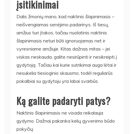
įsitikinimai
Dalis žmonių mano, kad naktinis šlapinimasis –
neišvengiamas senėjimo padarinys. Iš tiesų,
amžius turi įtakos, tačiau nuolatinis naktinis
šlapinimasis neturi būti ignoruojamas net ir
vyresniame amžiuje. Kitas dažnas mitas – jei
viskas neskauda, galite nesirūpinti ir nesikreipti į
gydytoją. Tačiau kai kurie sutrikimai auga lėtai ir
nesukelia tiesioginio skausmo, todėl reguliarūs
pokalbiai su gydytoju yra labai svarbūs.
Ką galite padaryti patys?
Naktinis šlapinimasis ne visada reikalauja
gydymo. Dažnai pakanka kelių gyvenimo būdo
pokyčių: