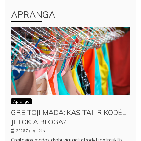
APRANGA
Apranga
GREITOJI MADA: KAS TAI IR KODĖL
JI TOKIA BLOGA?
2026 7 gegužės
Greitosios mados drabužiai gali atrodyti patrauklūs