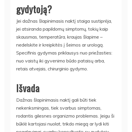
gydytoją?
Jei dažnas šlapinimasis naktį staiga sustiprėja,
jei atsiranda papildomų simptomų, tokių kaip
skausmas, temperatūra, kraujas šlapime –
nedelskite ir kreipkitės į šeimos ar urologą.
Specifinis gydymas priklausys nuo priežasties:
nuo vaistų iki gyvenimo būdo pataisų arba,
retais atvejais, chirurginio gydymo.
Išvada
Dažnas šlapinimasis naktį gali būti tiek
nekenksmingas, tiek svarbus simptomas,
rodantis gilesnes organizmo problemas. Jeigu ši
būklė kartojasi nuolat, trikdo miegą ar lydi kiti
negalavimai, svarbu konsultuotis su gydytoju.