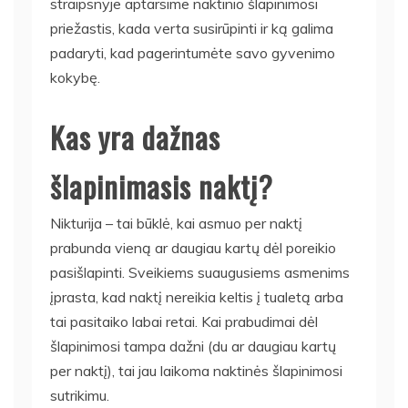
straipsnyje aptarsime naktinio šlapinimosi
priežastis, kada verta susirūpinti ir ką galima
padaryti, kad pagerintumėte savo gyvenimo
kokybę.
Kas yra dažnas
šlapinimasis naktį?
Nikturija – tai būklė, kai asmuo per naktį
prabunda vieną ar daugiau kartų dėl poreikio
pasišlapinti. Sveikiems suaugusiems asmenims
įprasta, kad naktį nereikia keltis į tualetą arba
tai pasitaiko labai retai. Kai prabudimai dėl
šlapinimosi tampa dažni (du ar daugiau kartų
per naktį), tai jau laikoma naktinės šlapinimosi
sutrikimu.