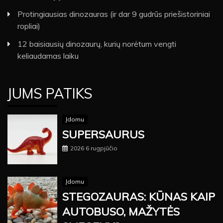
Protingiausias dinozauras (ir dar 9 gudrūs priešistoriniai
ropliai)
12 baisiausių dinozaurų, kurių norėtum vengti
keliaudamas laiku
JUMS PATIKS
Įdomu
SUPERSAURUS
2026 6 rugpjūčio
Įdomu
STEGOZAURAS: KŪNAS KAIP
AUTOBUSO, MAŽYTĖS