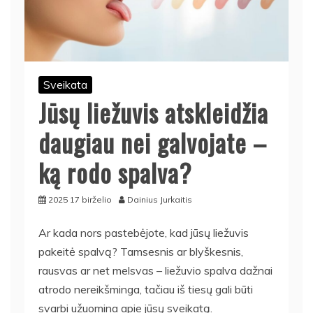
Sveikata
Jūsų liežuvis atskleidžia
daugiau nei galvojate –
ką rodo spalva?
2025 17 birželio
Dainius Jurkaitis
Ar kada nors pastebėjote, kad jūsų liežuvis
pakeitė spalvą? Tamsesnis ar blyškesnis,
rausvas ar net melsvas – liežuvio spalva dažnai
atrodo nereikšminga, tačiau iš tiesų gali būti
svarbi užuomina apie jūsų sveikatą.