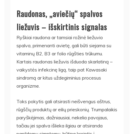
Raudonas, „aviečių“ spalvos
liežuvis – išskirtinis signalas
Ryškiai raudona ar tamsiai rožinė liežuvio
spalva, primenanti avietę, gali būti siejama su
vitaminų B2, B3 ar folio rūgšties trūkumu.
Kartais raudonas liežuvis išduoda skarlatiną –
vaikystės infekcinę ligą, taip pat Kawasaki
sindromą ar kitus uždegiminius procesus
organizme.
Toks pokytis gali atsirasti neišvengus aštrus,
rūgščių produktų ar eilių prieskonių. Trumpalaikis
paryškėjimas, dažniausiai, nekelia pavojaus,
tačiau jei spalva išlieka ilgiau ar atsiranda
papildomų simptomų, būtina kreiptis į