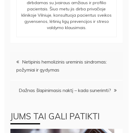
dirbdamas su įvairaus amžiaus ir profilio
pacientais. Šiuo metu jis dirba privačioje
klinikoje Vilniuje, konsultuoja pacientus sveikos
gyvensenos, lėtinių ligų prevencijos ir streso
valdymo klausimais.
Navigacija
Netipinis hemolizinis ureminis sindromas:
požymiai ir gydymas
tarp
įrašų
Dažnas šlapinimasis naktį – kada sunerimti?
JUMS TAI GALI PATIKTI