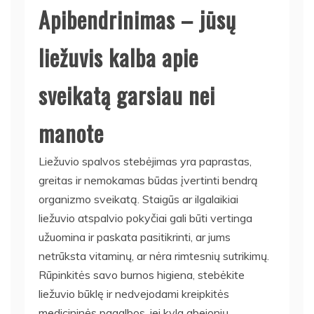
Apibendrinimas – jūsų
liežuvis kalba apie
sveikatą garsiau nei
manote
Liežuvio spalvos stebėjimas yra paprastas,
greitas ir nemokamas būdas įvertinti bendrą
organizmo sveikatą. Staigūs ar ilgalaikiai
liežuvio atspalvio pokyčiai gali būti vertinga
užuomina ir paskata pasitikrinti, ar jums
netrūksta vitaminų, ar nėra rimtesnių sutrikimų.
Rūpinkitės savo burnos higiena, stebėkite
liežuvio būklę ir nedvejodami kreipkitės
medicininės pagalbos, jei kyla abejonių.