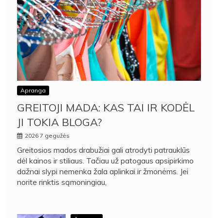
Apranga
GREITOJI MADA: KAS TAI IR KODĖL
JI TOKIA BLOGA?
2026 7 gegužės
Greitosios mados drabužiai gali atrodyti patrauklūs
dėl kainos ir stiliaus. Tačiau už patogaus apsipirkimo
dažnai slypi nemenka žala aplinkai ir žmonėms. Jei
norite rinktis sąmoningiau,