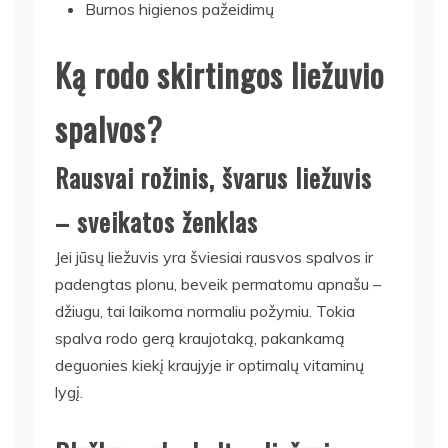
Burnos higienos pažeidimų
Ką rodo skirtingos liežuvio
spalvos?
Rausvai rožinis, švarus liežuvis
– sveikatos ženklas
Jei jūsų liežuvis yra šviesiai rausvos spalvos ir
padengtas plonu, beveik permatomu apnašu –
džiugu, tai laikoma normaliu požymiu. Tokia
spalva rodo gerą kraujotaką, pakankamą
deguonies kiekį kraujyje ir optimalų vitaminų
lygį.