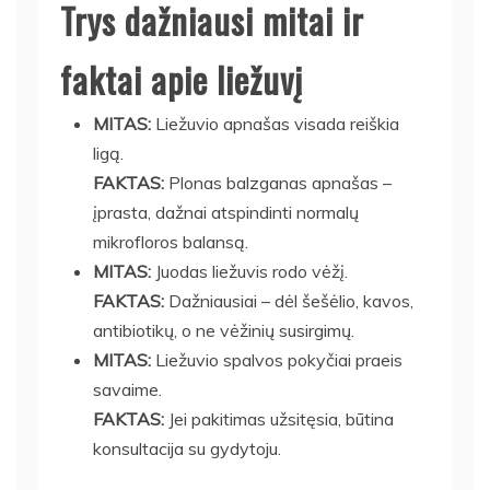
Trys dažniausi mitai ir
faktai apie liežuvį
MITAS:
Liežuvio apnašas visada reiškia
ligą.
FAKTAS:
Plonas balzganas apnašas –
įprasta, dažnai atspindinti normalų
mikrofloros balansą.
MITAS:
Juodas liežuvis rodo vėžį.
FAKTAS:
Dažniausiai – dėl šešėlio, kavos,
antibiotikų, o ne vėžinių susirgimų.
MITAS:
Liežuvio spalvos pokyčiai praeis
savaime.
FAKTAS:
Jei pakitimas užsitęsia, būtina
konsultacija su gydytoju.