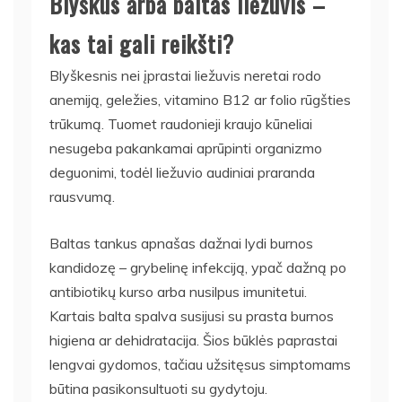
Blyškus arba baltas liežuvis –
kas tai gali reikšti?
Blyškesnis nei įprastai liežuvis neretai rodo
anemiją, geležies, vitamino B12 ar folio rūgšties
trūkumą. Tuomet raudonieji kraujo kūneliai
nesugeba pakankamai aprūpinti organizmo
deguonimi, todėl liežuvio audiniai praranda
rausvumą.
Baltas tankus apnašas dažnai lydi burnos
kandidozę – grybelinę infekciją, ypač dažną po
antibiotikų kurso arba nusilpus imunitetui.
Kartais balta spalva susijusi su prasta burnos
higiena ar dehidratacija. Šios būklės paprastai
lengvai gydomos, tačiau užsitęsus simptomams
būtina pasikonsultuoti su gydytoju.