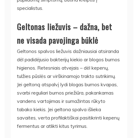
specialistus.
Geltonas liežuvis – dažna, bet
ne visada pavojinga būklė
Geltonos spalvos liežuvis dažniausiai atsiranda
dėl padidėjusio bakterijų kiekio ar blogos burnos
higienos. Retesniais atvejais – dėl kepenų,
tulžies pūslės ar virškinamojo trakto sutrikimų.
Jei geltoną atspalvį lydi blogas burnos kvapas,
svarbi reguliari burnos priežiūra, pakankamas
vandens vartojimas ir sumažintas rūkyto
tabako kiekis. Jei geltona spalva išlieka
savaites, verta profilaktiškai pasitikrinti kepenų
fermentus ar atlikti kitus tyrimus.