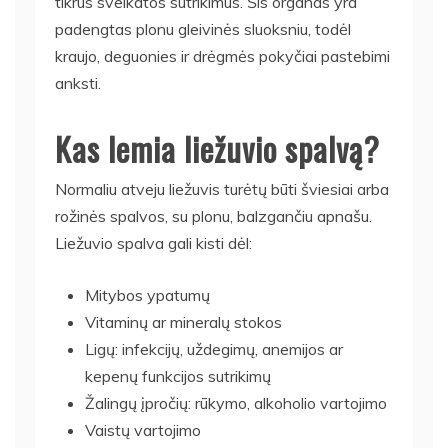
tikrus sveikatos sutrikimus. Šis organas yra
padengtas plonu gleivinės sluoksniu, todėl
kraujo, deguonies ir drėgmės pokyčiai pastebimi
anksti.
Kas lemia liežuvio spalvą?
Normaliu atveju liežuvis turėtų būti šviesiai arba
rožinės spalvos, su plonu, balzgančiu apnašu.
Liežuvio spalva gali kisti dėl:
Mitybos ypatumų
Vitaminų ar mineralų stokos
Ligų: infekcijų, uždegimų, anemijos ar
kepenų funkcijos sutrikimų
Žalingų įpročių: rūkymo, alkoholio vartojimo
Vaistų vartojimo