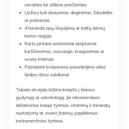
savaites be aiškios priežasties
Liežuvį lydi skausmas, deginimas, žaizdelės
ar patinimas
Atsiranda opų, išopėjimų ar baltų dėmių,
kurios negyja
Kartu juntami sisteminiai simptomai:
karščiavimas, nuovargis, kraujavimas ar
svorio kritimas
Pastebimi kvėpavimo pasunkėjimo arba
širdies ritmo sutrikimai
Tokiais atvejais būtina kreiptis į šeimos
gydytoją ar odontologą. Jie rekomenduos
detalesnius kraujo tyrimus, vitaminų ir mineralų
nustatymą ar, esant įtarimų, papildomus
instrumentinius tyrimus.