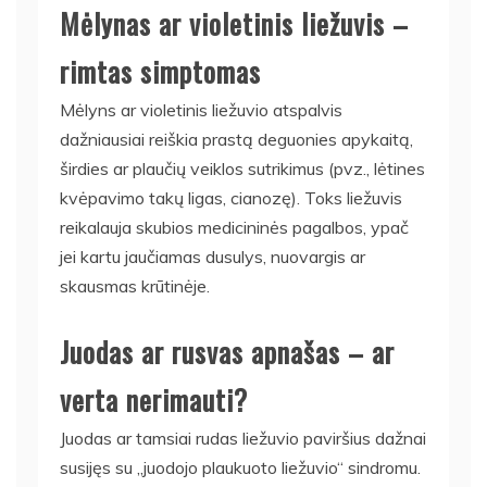
Mėlynas ar violetinis liežuvis –
rimtas simptomas
Mėlyns ar violetinis liežuvio atspalvis
dažniausiai reiškia prastą deguonies apykaitą,
širdies ar plaučių veiklos sutrikimus (pvz., lėtines
kvėpavimo takų ligas, cianozę). Toks liežuvis
reikalauja skubios medicininės pagalbos, ypač
jei kartu jaučiamas dusulys, nuovargis ar
skausmas krūtinėje.
Juodas ar rusvas apnašas – ar
verta nerimauti?
Juodas ar tamsiai rudas liežuvio paviršius dažnai
susijęs su „juodojo plaukuoto liežuvio“ sindromu.