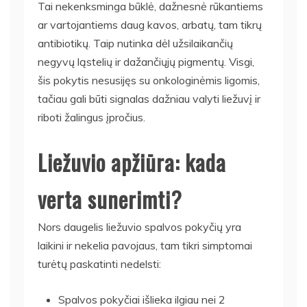
Tai nekenksminga būklė, dažnesnė rūkantiems
ar vartojantiems daug kavos, arbatų, tam tikrų
antibiotikų. Taip nutinka dėl užsilaikančių
negyvų ląstelių ir dažančiųjų pigmentų. Visgi,
šis pokytis nesusijęs su onkologinėmis ligomis,
tačiau gali būti signalas dažniau valyti liežuvį ir
riboti žalingus įpročius.
Liežuvio apžiūra: kada
verta sunerimti?
Nors daugelis liežuvio spalvos pokyčių yra
laikini ir nekelia pavojaus, tam tikri simptomai
turėtų paskatinti nedelsti:
Spalvos pokyčiai išlieka ilgiau nei 2